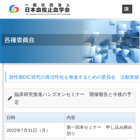
ホーム
学会概要
・理事長挨拶
各種委員会
学会誌
診療
ガイドライン
急性期DIC研究の再活性化を推進するための委員会 活動実績
用語集
認定医制度
臨床研究推進ハンズオンセミナー 開催報告と今後の予
認定技師制度
学術集会
定
会員専用
日時
内容
事務手続き
（入退会・変更）
第一回本セミナー 申し込み締め
2022年7月31日（月）
リンク
切り