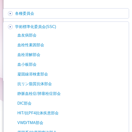
各種委員会
学術標準化委員会(SSC)
血友病部会
血栓性素因部会
血栓溶解部会
血小板部会
凝固線溶検査部会
抗リン脂質抗体部会
静脈血栓症/肺塞栓症部会
DIC部会
HIT/抗PF4抗体疾患部会
VWD/TMA部会