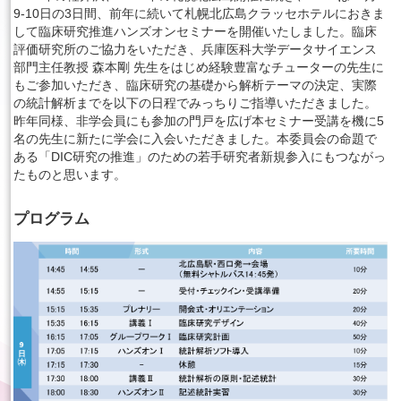
9-10日の3日間、前年に続いて札幌北広島クラッセホテルにおきま
して臨床研究推進ハンズオンセミナーを開催いたしました。臨床
English
評価研究所のご協力をいただき、兵庫医科大学データサイエンス
部門主任教授 森本剛 先生をはじめ経験豊富なチューターの先生に
もご参加いただき、臨床研究の基礎から解析テーマの決定、実際
の統計解析までを以下の日程でみっちりご指導いただきました。
昨年同様、非学会員にも参加の門戸を広げ本セミナー受講を機に5
名の先生に新たに学会に入会いただきました。本委員会の命題で
ある「DIC研究の推進」のための若手研究者新規参入にもつながっ
たものと思います。
プログラム