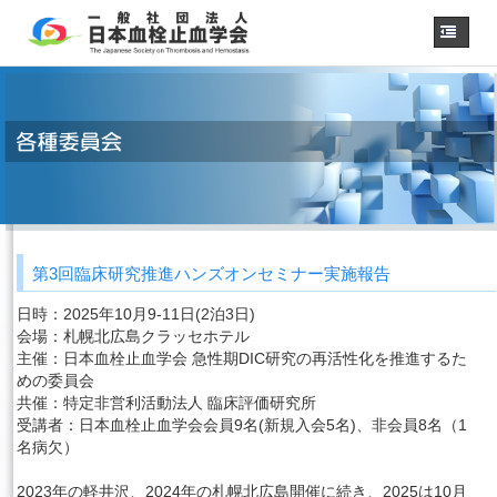
ホーム
学会概要
・理事長挨拶
各種委員会
学会誌
診療
ガイドライン
第3回臨床研究推進ハンズオンセミナー実施報告
用語集
認定医制度
日時：2025年10月9-11日(2泊3日)
会場：札幌北広島クラッセホテル
認定技師制度
学術集会
主催：日本血栓止血学会 急性期DIC研究の再活性化を推進するた
めの委員会
会員専用
共催：特定非営利活動法人 臨床評価研究所
受講者：日本血栓止血学会会員9名(新規入会5名)、非会員8名（1
事務手続き
（入退会・変更）
名病欠）
リンク
2023年の軽井沢、2024年の札幌北広島開催に続き、2025は10月