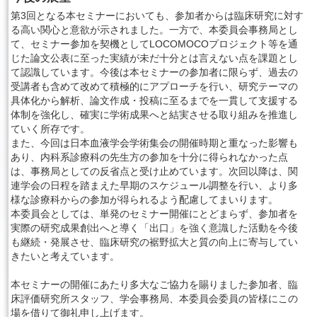
第3回となる本セミナーにおいても、参加者からは臨床研究に対す
る高い関心と意欲が示されました。一方で、本委員会事務局とし
て、セミナー参加を契機としてLOCOMOCOプロジェクト等を通
じた論文公表に至った実績が未だ十分とは言えない点を課題とし
て認識しています。今後は本セミナーの参加者に限らず、過去の
受講者も含めて改めて積極的にアプローチを行い、研究テーマの
具体化から解析、論文作成・投稿に至るまでを一貫して支援する
体制を強化し、確実に学術成果へと結実させる取り組みを推進し
ていく所存です。
また、今回は日本血液学会学術集会の開催時期と重なった影響も
あり、内科系診療科の先生方の参加を十分に得られなかった点
は、事務局としての反省点と受け止めています。次回以降は、関
連学会の日程を踏まえた早期のスケジュール調整を行い、より多
様な診療科からの参加が得られるよう配慮してまいります。
本委員会としては、単発のセミナー開催にとどまらず、参加者を
実際の研究成果創出へと導く「出口」を強く意識した活動を今後
も継続・発展させ、臨床研究の裾野拡大と質の向上に寄与してい
きたいと考えています。
本セミナーの開催にあたり多大なご協力を賜りました参加者、臨
床評価研究所スタッフ、学会事務局、本委員会委員の皆様にこの
場を借りて御礼申し上げます。