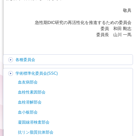
敬具
急性期DIC研究の再活性化を推進するための委員会
委員 和田 剛志
委員長 山川 一馬
各種委員会
学術標準化委員会(SSC)
血友病部会
血栓性素因部会
血栓溶解部会
血小板部会
凝固線溶検査部会
抗リン脂質抗体部会