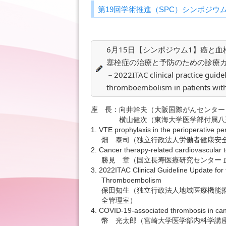
第19回学術推進（SPC）シンポジウム 
6月15日【シンポジウム1】癌と血栓
塞栓症の治療と予防のための診療ガイドラインよ
－2022ITAC clinical practice guide
thromboembolism in patients wi
座 長：向井幹夫（大阪国際がんセンター
横山健次（東海大学医学部付属八王子
1. VTE prophylaxis in the perioperative per
畑 泰司（独立行政法人労働者健康安全
2. Cancer therapy-related cardiovascular 
勝見 章（国立長寿医療研究センター 
3. 2022ITAC Clinical Guideline Update fo
Thromboembolism
保田知生（独立行政法人地域医療機能推
全管理室）
4. COVID-19-associated thrombosis in ca
幣 光太郎（宮崎大学医学部内科学講座