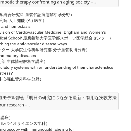
hrombotic therapy confronting an aging society－」
学総合研究科 血管代謝病態解析学分野）
工知能 (AI) 医学）
is and hemostasis
Cardiovascular Medicine, Brigham and Women’s
rvard Medical School/ 慶應義塾大学医学部スポーツ医学総合センター）
hing the anti-vascular disease ways
ター 大学院生命科学研究部 分子血管制御分野）
nflammatory diseases
部 生体情報解析学講座）
culatory systems with an understanding of their characteristics
stress?
 心臓血管外科学分野）
止血モデル部会「明日の研究につながる最新・有用な実験方法
your research－」
学講座）
バイオサイエンス学科）
 microscopy with immunogold labeling for