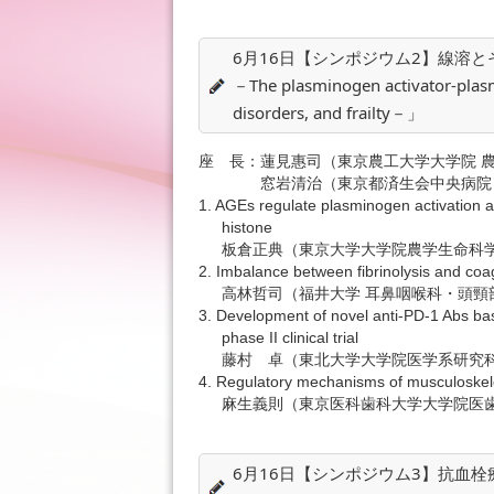
6月16日【シンポジウム2】線溶
－The plasminogen activator-plasm
disorders, and frailty－」
座 長：蓮見惠司（東京農工大学大学院 
窓岩清治（東京都済生会中央病院 
1. AGEs regulate plasminogen activation 
histone
板倉正典（東京大学大学院農学生命科学
2. Imbalance between fibrinolysis and coagu
高林哲司（福井大学 耳鼻咽喉科・頭頸
3. Development of novel anti-PD-1 Abs b
phase II clinical trial
藤村 卓（東北大学大学院医学系研究科
4. Regulatory mechanisms of musculoskele
麻生義則（東京医科歯科大学大学院医歯
6月16日【シンポジウム3】抗血