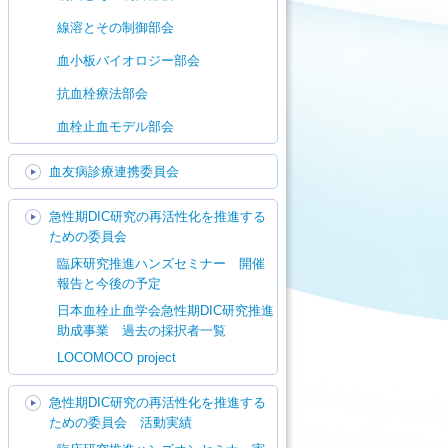
線溶とその制御部会
血小板バイオロジー部会
抗血栓療法部会
血栓止血モデル部会
血友病診療連携委員会
急性期DIC研究の再活性化を推進する
ための委員会
臨床研究推進ハンズセミナー 開催
報告と今後の予定
日本血栓止血学会急性期DIC研究推進
助成事業 過去の採択者一覧
LOCOMOCO project
急性期DIC研究の再活性化を推進する
ための委員会 活動実績