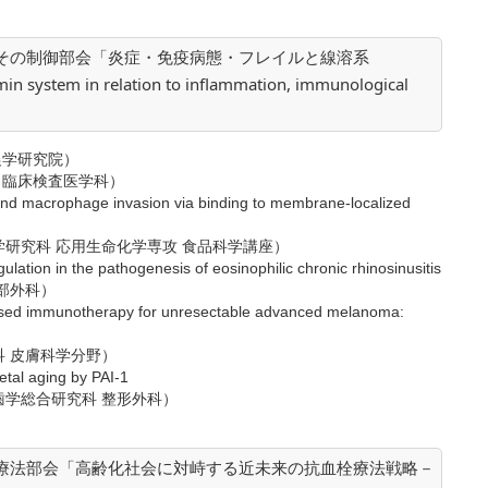
とその制御部会「炎症・免疫病態・フレイルと線溶系
in system in relation to inflammation, immunological
農学研究院）
臨床検査医学科）
and macrophage invasion via binding to membrane-localized
研究科 応用生命化学専攻 食品科学講座）
lation in the pathogenesis of eosinophilic chronic rhinosinusitis
部外科）
ased immunotherapy for unresectable advanced melanoma:
 皮膚科学分野）
tal aging by PAI-1
学総合研究科 整形外科）
栓療法部会「高齢化社会に対峙する近未来の抗血栓療法戦略－