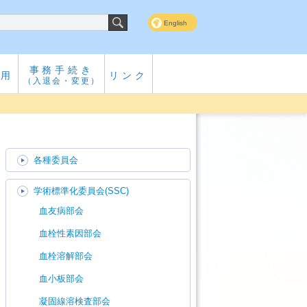
English
事務手続き
専用
リンク
（入退会・変更）
各種委員会
学術標準化委員会(SSC)
血友病部会
血栓性素因部会
血栓溶解部会
血小板部会
凝固線溶検査部会