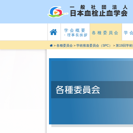
学会概要
各種委員会
学
・理事長挨拶
>
各種委員会
>
学術推進委員会（SPC）
>
第19回学