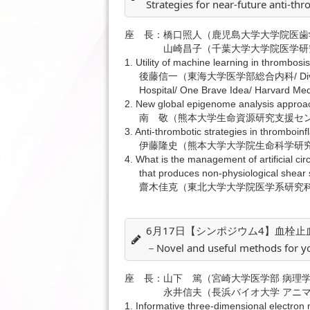
Strategies for near-future anti-t
座 長：橋口照人（鹿児島大学大学院医歯
山崎昌子（千葉大学大学院医学研究院 人
1. Utility of machine learning in thrombos
後藤信一（東海大学医学部総合内科/ Division of 
Hospital/ One Brave Idea/ Ha
2. New global epigenome analysis approac
南 敬（熊本大学生命資源研究支援セン
3. Anti-thrombotic strategies in thromboi
伊藤隆史（熊本大学大学院生命科学研究
4. What is the management of artificial cir
that produces non-physiological shear 
齋木佳克（東北大学大学院医学系研究科
6月17日【シンポジウム4】血栓
－Novel and useful methods for 
座 長：山下 篤（宮崎大学医学部 病理
永井信夫（長浜バイオ大学 アニマル
1. Informative three-dimensional electron