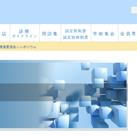
診療
認定医制度
会誌
用語集
学術集会
会員
ガイドライン
認定技師制度
術推進委員会シンポジウム