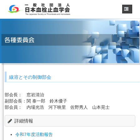
ホーム
学会概要
・理事長挨拶
各種委員会
学会誌
診療
ガイドライン
線溶とその制御部会
用語集
認定医制度
部会長：
窓岩清治
認定技師制度
学術集会
副部会長：
関 泰一郎 鈴木優子
部会員：
内場光浩 河下映里 佐野秀人 山本晃士
会員専用
詳細情報
事務手続き
（入退会・変更）
リンク
令和7年度活動報告