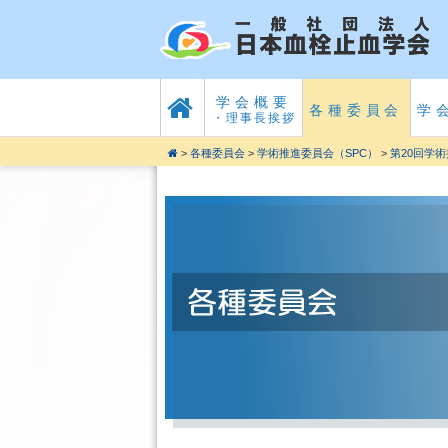
学会概要
各種委員会
学
・理事長挨拶
>
各種委員会
>
学術推進委員会（SPC）
>
第20回学