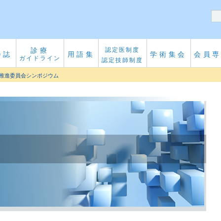
診療
認定医制度
会誌
用語集
学術集会
会員
ガイドライン
認定技師制度
術推進委員会シンポジウム