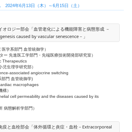
2024年6月13日（木）～6月15日（土）
バイオロジー部会「血管老化による機能障害と病態形成 －
hogenesis caused by vascular senescence－」
 医学系部門 血管統御学）
 先進医工学部門・先端医療技術開発部研究室）
ic Therapeutics
小児生理学研究部）
nce-associated angiocrine switching
部門 血管統御学)
f cardiac macrophages
機構）
lial cell permeability and the diseases caused by its
所 病態解析学部門）
と血栓部会「体外循環と炎症・血栓－Extracorporeal