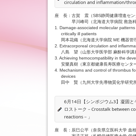
circulation and inflammation/t
座 長：古賀 震（SBS静岡健康増進セン
早川峰司（北海道大学病院 救急科
1. Damage-associated molecular patterns 
critically ill patients
岡本花織（北海道大学病院 ME 機器管
2. Extracorporeal circulation and inflamm
八島 望（山形大学医学部 麻酔科学講
3. Achieving hemocompatibility in the devel
安樂真樹（東京都健康長寿医療センター
4. Mechanisms and control of thrombus for
devices
田中 賢（九州大学先導物質化学研究所
6月14日【シンポジウム3】凝固
ロストーク－Crosstalk between coagul
reactions－」
座 長：辰巳公平（奈良県立医科大学 血