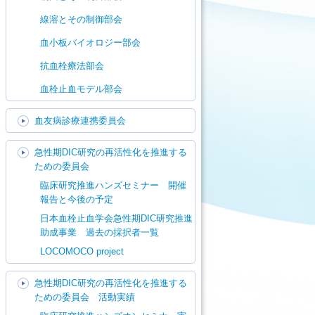
線溶とその制御部会
血小板バイオロジー部会
抗血栓療法部会
血栓止血モデル部会
血友病診療連携委員会
急性期DIC研究の再活性化を推進する
ための委員会
臨床研究推進ハンズセミナー 開催
報告と今後の予定
日本血栓止血学会急性期DIC研究推進
助成事業 過去の採択者一覧
LOCOMOCO project
急性期DIC研究の再活性化を推進する
ための委員会 活動実績