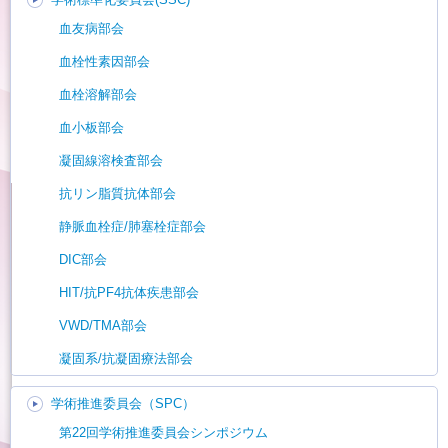
血友病部会
血栓性素因部会
血栓溶解部会
血小板部会
凝固線溶検査部会
抗リン脂質抗体部会
静脈血栓症/肺塞栓症部会
DIC部会
HIT/抗PF4抗体疾患部会
VWD/TMA部会
凝固系/抗凝固療法部会
学術推進委員会（SPC）
第22回学術推進委員会シンポジウム