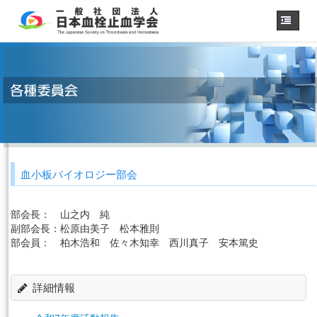
ホーム
学会概要
・理事長挨拶
各種委員会
学会誌
診療
ガイドライン
血小板バイオロジー部会
用語集
認定医制度
部会長：
山之内 純
認定技師制度
学術集会
副部会長：
松原由美子 松本雅則
部会員：
柏木浩和 佐々木知幸 西川真子 安本篤史
会員専用
事務手続き
（入退会・変更）
詳細情報
リンク