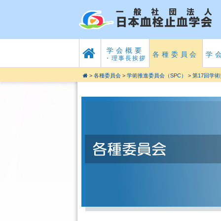
学会概要
各種委員会
学
・理事長挨拶
>
各種委員会
>
学術推進委員会（SPC）
>
第17回学