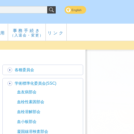
English
事務手続き
専用
リンク
（入退会・変更）
各種委員会
学術標準化委員会(SSC)
血友病部会
血栓性素因部会
血栓溶解部会
血小板部会
凝固線溶検査部会