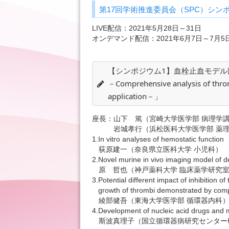
第17回学術推進委員会（SPC）シン
LIVE配信：2021年5月28日～31日
オンデマンド配信：2021年6月7日～7月5
【シンポジウム1】血栓止血モデ
－Comprehensive analysis of throm
application－」
座長：
山下 篤（宮崎大学医学部 病理学
岩城孝行（浜松医科大学医学部 薬
1.
In vitro analyses of hemostatic function
荻原建一（奈良県立医科大学 小児科）
2.
Novel murine in vivo imaging model of 
原 哲也（神戸薬科大学 臨床薬学研究室
3.
Potential different impact of inhibition o
growth of thrombi demonstrated by comp
綾部健吾（東海大学医学部 循環器内科
4.
Development of nucleic acid drugs and 
斯波真理子（国立循環器病研究センター