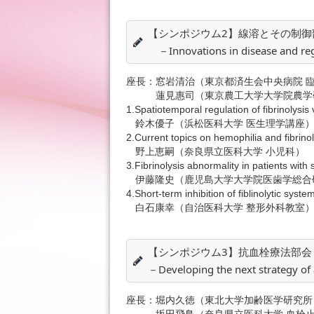
【シンポジウム2】線溶とその制御部会「病
－Innovations in disease and reg
座長：
窓岩清治（東京都済生会中央病院 
蓮見惠司（東京農工大学大学院農学
1.
Spatiotemporal regulation of fibrinolys
鈴木優子（浜松医科大学 医生理学講座
2.
Current topics on hemophilia and fibrino
野上恵嗣（奈良県立医科大学 小児科）
3.
Fibrinolysis abnormality in patients w
伊藤隆史（鹿児島大学大学院医歯学総合
4.
Short-term inhibition of fiblinolytic syst
白石康幸（自治医科大学 整形外科教室
【シンポジウム3】抗血栓療法部
－Developing the next strategy of
座長：
堀内久徳（東北大学加齢医学研究所