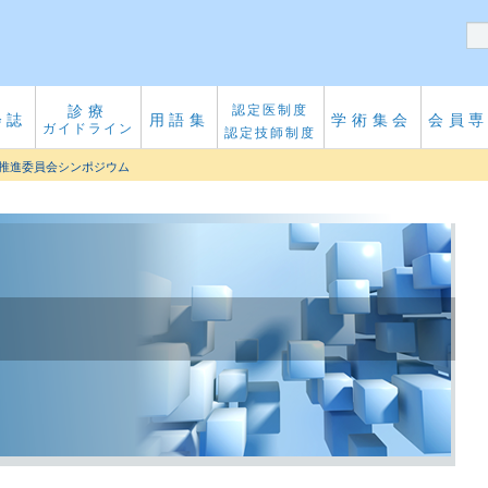
診療
認定医制度
会誌
用語集
学術集会
会員
ガイドライン
認定技師制度
術推進委員会シンポジウム