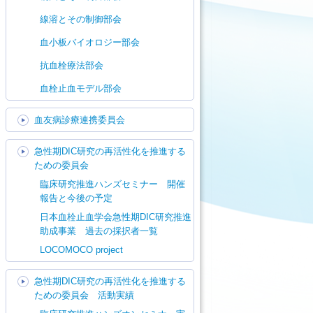
線溶とその制御部会
血小板バイオロジー部会
抗血栓療法部会
血栓止血モデル部会
血友病診療連携委員会
急性期DIC研究の再活性化を推進する
ための委員会
臨床研究推進ハンズセミナー 開催
報告と今後の予定
日本血栓止血学会急性期DIC研究推進
助成事業 過去の採択者一覧
LOCOMOCO project
急性期DIC研究の再活性化を推進する
ための委員会 活動実績