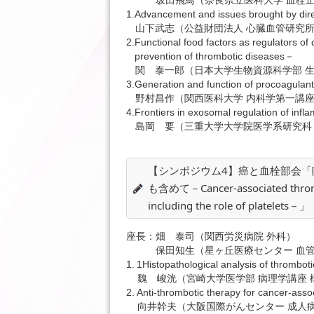
坂田飛鳥（奈良県立医科大学 血栓
1.
Advancement and issues brought by dire
山下武志（公益財団法人 心臓血管研究
2.
Functional food factors as regulators of
prevention of thrombotic diseases－
関 泰一郎（日本大学生物資源科学部 生
3.
Generation and function of procoagulant 
野村昌作（関西医科大学 内科学第一講
4.
Frontiers in exosomal regulation of inf
島岡 要（三重大学大学院医学系研究科
【シンポジウム4】癌と血栓部会「
も含めて－Cancer-associated thrombos
including the role of platelets－」
座長：
畑 泰司（関西労災病院 外科）
保田知生（星ヶ丘医療センター 血
1.
1Histopathological analysis of thromboti
魏 峻洸（宮崎大学医学部 病理学講座
2.
Anti-thrombotic therapy for cancer-asso
向井幹夫（大阪国際がんセンター 成人