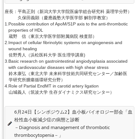
座長：
平島正則（新潟大学大学院医歯学総合研究科 薬理学分野）
English
久保田義顕（慶應義塾大学医学部 解剖学教室）
1.
Possible contribution of ApoM/S1P axis to the anti-thrombotic
properties of HDL
蔵野 信（東京大学医学部附属病院 検査部）
2.
Impact of cellular fibrinolytic systems on angiogenesis and
wound healing
佐野秀人（浜松医科大学 医生理学講座)
3.
Basic research on gastrointestinal angiodysplasia associated
with cardiovascular diseases with high shear stress
鈴木康弘（東北大学 未来科学技術共同研究センター／加齢医
学研究所腫瘍循環研究分野）
4.
Role of Partial EndMT in carotid artery ligation
山城義人（筑波大学 生存ダイナミクス研究センター）
6月24日【シンポジウム2】血小板バイオロジー部会「血
栓性血小板減少症の病態と診断
－Diagnosis and management of thrombotic
thrombocytopenia－」