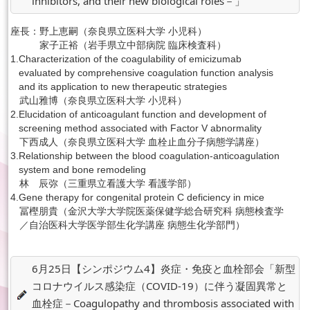
inhibitors, and their new biological roles－」
座長：
野上恵嗣（奈良県立医科大学 小児科）
家子正裕（岩手県立中部病院 臨床検査科）
1.
Characterization of the coagulability of emicizumab
evaluated by comprehensive coagulation function analysis
and its application to new therapeutic strategies
武山雅博（奈良県立医科大学 小児科）
2.
Elucidation of anticoagulant function and development of
screening method associated with Factor V abnormality
下西成人（奈良県立医科大学 血栓止血分子病態学講座）
3.
Relationship between the blood coagulation-anticoagulation
system and bone remodeling
林 辰弥（三重県立看護大学 看護学部）
4.
Gene therapy for congenital protein C deficiency in mice
冨樫朋貴（金沢大学大学院医薬保健学総合研究科 病態検査学
／自治医科大学医学部生化学講座 病態生化学部門）
6月25日【シンポジウム4】炎症・免疫と血栓部会「新型
コロナウイルス感染症（COVID-19）に伴う凝固異常と
血栓症－Coagulopathy and thrombosis associated with