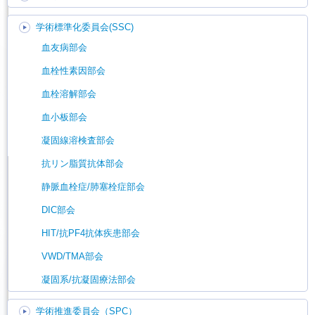
学術標準化委員会(SSC)
血友病部会
血栓性素因部会
血栓溶解部会
血小板部会
凝固線溶検査部会
抗リン脂質抗体部会
静脈血栓症/肺塞栓症部会
DIC部会
HIT/抗PF4抗体疾患部会
VWD/TMA部会
凝固系/抗凝固療法部会
学術推進委員会（SPC）