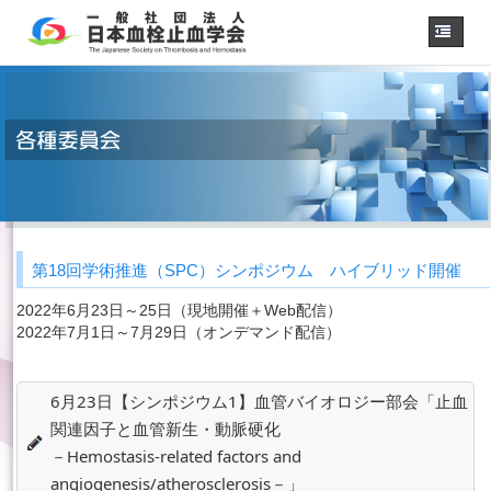
ホーム
学会概要
・理事長挨拶
各種委員会
学会誌
診療
ガイドライン
第18回学術推進（SPC）シンポジウム ハイブリッド開催
用語集
認定医制度
2022年6月23日～25日（現地開催＋Web配信）
2022年7月1日～7月29日（オンデマンド配信）
認定技師制度
学術集会
会員専用
6月23日【シンポジウム1】血管バイオロジー部会「止血
関連因子と血管新生・動脈硬化
事務手続き
（入退会・変更）
－Hemostasis-related factors and
リンク
angiogenesis/atherosclerosis－」