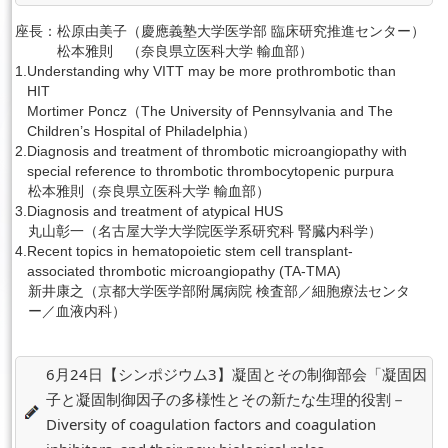
座長：
松原由美子（慶應義塾大学医学部 臨床研究推進センター）
松本雅則 （奈良県立医科大学 輸血部）
1.
Understanding why VITT may be more prothrombotic than
HIT
Mortimer Poncz（The University of Pennsylvania and The
Children’s Hospital of Philadelphia）
2.
Diagnosis and treatment of thrombotic microangiopathy with
special reference to thrombotic thrombocytopenic purpura
松本雅則（奈良県立医科大学 輸血部）
3.
Diagnosis and treatment of atypical HUS
丸山彰一（名古屋大学大学院医学系研究科 腎臓内科学）
4.
Recent topics in hematopoietic stem cell transplant-
associated thrombotic microangiopathy (TA-TMA)
新井康之（京都大学医学部附属病院 検査部／細胞療法センタ
ー／血液内科）
6月24日【シンポジウム3】凝固とその制御部会「凝固因
子と凝固制御因子の多様性とその新たな生理的役割－
Diversity of coagulation factors and coagulation