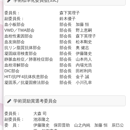
委員長：
森下英理子
副委員長：
鈴木優子
血小板部会
部会長 加藤 恒
VWD／TMA部会
部会長 野上恵嗣
血栓性素因部会
部会長 森下英理子
血友病部会
部会長 松本剛史
抗リン脂質抗体部会
部会長 奥 健志
凝固線溶検査部会
部会長 伊藤隆史
静脈血栓症／肺塞栓症部会
部会長 山本尚人
血栓溶解部会
部会長 内場光浩
DIC部会
部会長 田村利尚
HIT/抗PF4抗体疾患部会
部会長 金子 誠
凝固系／抗凝固療法部会
部会長 小川孔幸
学術奨励賞選考委員会
委員長：
大森 司
副委員長：
池添隆之
委 員：
伊藤隆史 保田晋助 山之内純 加藤 恒 辰巳公