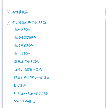
各種委員会
学術標準化委員会(SSC)
血友病部会
血栓性素因部会
血栓溶解部会
血小板部会
凝固線溶検査部会
抗リン脂質抗体部会
静脈血栓症/肺塞栓症部会
DIC部会
HIT/抗PF4抗体疾患部会
VWD/TMA部会