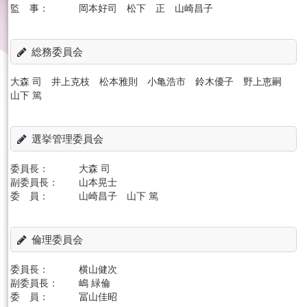
監 事：
岡本好司 松下 正 山崎昌子
English
総務委員会
大森 司 井上克枝 松本雅則 小亀浩市 鈴木優子 野上恵嗣
山下 篤
選挙管理委員会
委員長：
大森 司
副委員長：
山本晃士
委 員：
山崎昌子 山下 篤
倫理委員会
委員長：
横山健次
副委員長：
嶋 緑倫
委 員：
冨山佳昭