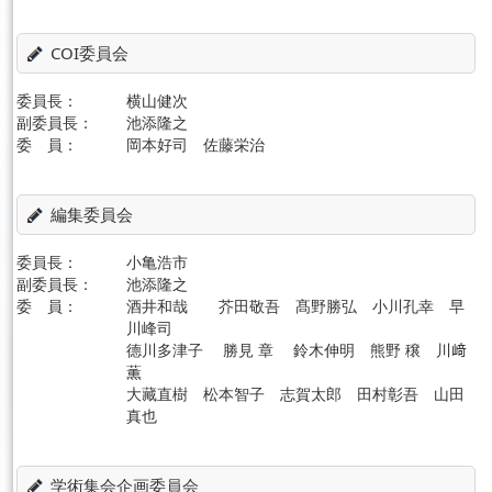
COI委員会
委員長：
横山健次
副委員長：
池添隆之
委 員：
岡本好司 佐藤栄治
編集委員会
委員長：
小亀浩市
副委員長：
池添隆之
委 員：
酒井和哉 芥田敬吾 髙野勝弘 小川孔幸 早
川峰司
德川多津子 勝見 章 鈴木伸明 熊野 穣 川﨑
薫
大藏直樹 松本智子 志賀太郎 田村彰吾 山田
真也
学術集会企画委員会