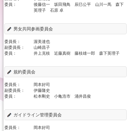
委員：
後藤信一 坂田飛鳥 辰巳公平 山川一馬 森下
英理子 石原 卓
男女共同参画委員会
委員長：
渥美達也
副委員長：
山崎昌子
委員：
井上克枝 近藤真樹 藤枝雄一郎 森下英理子
規約委員会
委員長：
岡本好司
副委員長：
伊藤隆史
委員：
松本剛史 小亀浩市 涌井昌俊
ガイドライン管理委員会
委員長：
岡本好司