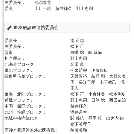
副委員長：
池添隆之
委員：
山川一馬 藤井輝久 野上恵嗣
血友病診療連携委員会
委員長：
瀧 正志
副委員長：
松下 正
監事：
白幡 聡 嶋 緑倫
担当理事：
野上恵嗣
北海道ブロック：
金田 眞
東北ブロック：
今泉益栄 伊藤俊広
関東甲信越ブロック：
天野景裕 萩原 剛 大野久美
子 長江千愛 山下敦己 瀧
正志
東海・北陸ブロック：
松下 正 小倉妙美 松本剛史
近畿ブロック：
野上恵嗣 日笠 聡 西田恭治
中国・四国ブロック：
藤井輝久
九州・沖縄ブロック：
酒井道生
地域中核病院代表：
関 義信 長尾 梓 山之内 純
森下英理子
医師と看護師以外の医療職：
後藤美和