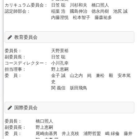
カリキュラム委員会：
日笠 聡 川杉和夫 橋口照人
認定師部会：
稲葉 浩 國島伸治 徳永尚樹 池尻 誠
内藤澄悦 松本智子 藤森祐多
教育委員会
委員長：
天野景裕
副委員長：
日笠 聡
コースディレクター：
小川孔幸
担当理事：
野上恵嗣
委 員：
金子 誠 山之内 純 兼松 毅 安本篤
史
関 義信 坂田飛鳥
国際委員会
委員長：
橋口照人
副委員長：
野上恵嗣
委 員：
尾崎由基男 井上克枝 浦野哲盟 嶋 緑倫 藤井