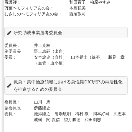
看護師：
和田育子 柏原やすみ
万葉ヘモフィリア友の会：
本島聡美
むさしのヘモフィリア友の会：
西尾敦司
研究助成事業選考委員会
委員長：
井上克枝
副委員長：
野上恵嗣（出血）
委員：
安本篤史（血栓） 山本晃士（線溶） 勝見 章
（血管・血小板）
救急・集中治療領域における急性期DIC研究の再活性化
を推進するための委員会
委員長：
山川一馬
副委員長：
伊藤隆史
委員：
池添隆之 射場敏明 梅村 穣 岡本好司 久志本
成樹 関 義信 望月勝徳 和田剛志