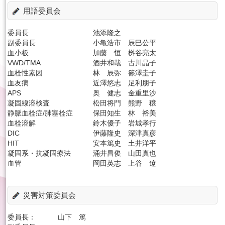
用語委員会
委員長
池添隆之
副委員長
小亀浩市 辰巳公平
血小板
加藤 恒 桝谷亮太
VWD/TMA
酒井和哉 古川晶子
血栓性素因
林 辰弥 篠澤圭子
血友病
近澤悠志 足利朋子
APS
奥 健志 金重里沙
凝固線溶検査
松田将門 熊野 穣
静脈血栓症/肺塞栓症
保田知生 林 裕美
血栓溶解
鈴木優子 岩城孝行
DIC
伊藤隆史 深津真彦
HIT
安本篤史 土井洋平
凝固系・抗凝固療法
涌井昌俊 山田真也
血管
岡田英志 上谷 遼
災害対策委員会
委員長：
山下 篤