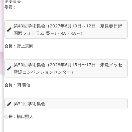
副委員長：
委員：
第49回学術集会（2027年6月10日～12日 奈良春日野
国際フォーラム 甍～I・RA・KA～）
会長：
野上恵嗣
第50回学術集会（2028年6⽉15⽇〜17⽇ 朱鷺メッセ
新潟コンベンションセンター）
会長：
関 義信
第51回学術集会
会長：
橋口照人