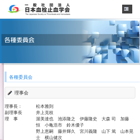
ホーム
学会概要
・理事長挨拶
各種委員会
学会誌
診療
ガイドライン
各種委員会
用語集
認定医制度
理事会
認定技師制度
学術集会
理事長：
松本雅則
会員専用
副理事長
井上克枝
理 事
渥美達也 池添隆之 伊藤隆史 大森 司 加藤
事務手続き
（入退会・変更）
恒 小亀浩市 鈴木優子
野上恵嗣 藤井輝久 宮川義隆 山下 篤 山本晃
リンク
士 横山健次