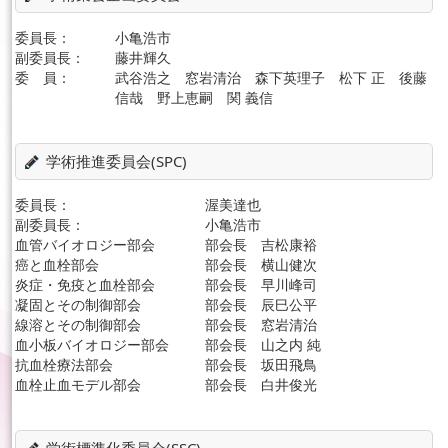
委員長：
小亀浩市
副委員長：
藤井輝久
委 員：
武谷浩之 窓岩清治 森下英理子 松下 正 後藤
信哉 野上恵嗣 関 義信
学術推進委員会(SPC)
委員長：
渥美達也
副委員長：
小亀浩市
血管バイオロジー部会
部会長 吉松康裕
癌と血栓部会
部会長 横山健次
炎症・免疫と血栓部会
部会長 早川峰司
凝固とその制御部会
部会長 辰巳公平
線溶とその制御部会
部会長 窓岩清治
血小板バイオロジー部会
部会長 山之内 純
抗血栓療法部会
部会長 坂田飛鳥
血栓止血モデル部会
部会長 白井俊光
学術標準化委員会(SSC)