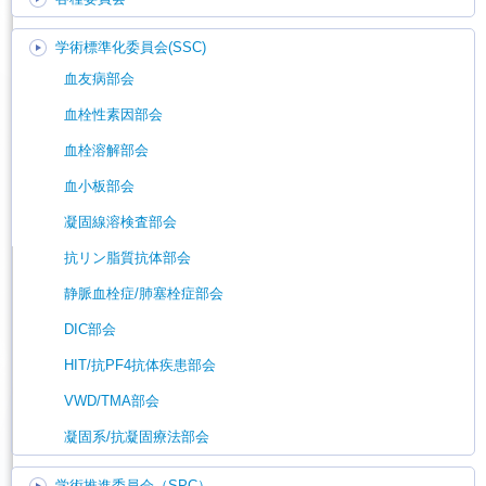
学術標準化委員会(SSC)
血友病部会
血栓性素因部会
血栓溶解部会
血小板部会
凝固線溶検査部会
抗リン脂質抗体部会
静脈血栓症/肺塞栓症部会
DIC部会
HIT/抗PF4抗体疾患部会
VWD/TMA部会
凝固系/抗凝固療法部会
学術推進委員会（SPC）