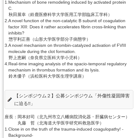
1.
Mechanism of bone remodeling induced by activated protein
C.
秋田展幸（鈴鹿医療科学大学医用工学部臨床工学科）
English
2.
A novel function of the non-catalytic B subunit of coagulation
factor XIII: Does it rather accelerates fibrin cross-linking than
inhibits?
惣宇利正善（山形大学医学部分子病態学）
3.
A novel mechanism on thrombin-catalyzed activation of FVIII
molecule during the clot formation.
野上恵嗣（奈良県立医科大学小児科）
4.
Real-time imaging analysis of the spacio-temporal regulatory
mechanism in thrombus formation and its lysis.
鈴木優子（浜松医科大学医生理学講座）
【シンポジウム２】公募シンポジウム「外傷性凝固障害
に迫る!!」
座長：
岡本好司（北九州市立八幡病院消化器・肝臓病センター）
丸藤 哲（北海道大学医学研究科救急医学）
1.
Close in on the truth of the trauma-induced coagulopathy! -
Background-