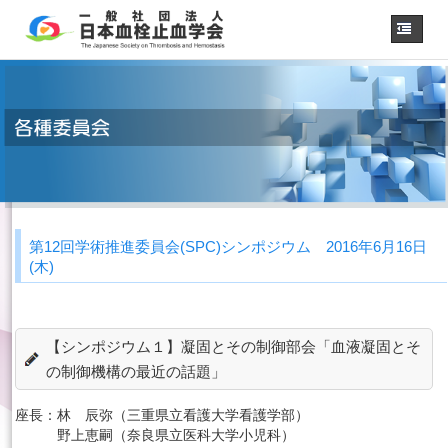
ホーム
学会概要
・理事長挨拶
各種委員会
学会誌
診療
ガイドライン
第12回学術推進委員会(SPC)シンポジウム 2016年6月16日
用語集
(木)
認定医制度
認定技師制度
学術集会
【シンポジウム１】凝固とその制御部会「血液凝固とそ
会員専用
の制御機構の最近の話題」
事務手続き
（入退会・変更）
座長：
林 辰弥（三重県立看護大学看護学部）
リンク
野上恵嗣（奈良県立医科大学小児科）