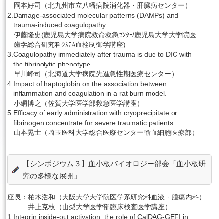
岡本好司（北九州市立八幡病院消化器・肝臓病センター）
2.
Damage-associated molecular patterns (DAMPs) and
trauma-induced coagulopathy.
伊藤隆史(鹿児島大学病院救命救急ｾﾝﾀｰ/鹿児島大学大学院医
歯学総合研究科ｼｽﾃﾑ血栓制御学講座)
3.
Coagulopathy immediately after trauma is due to DIC with
the fibrinolytic phenotype.
早川峰司（北海道大学病院先進急性期医療センター）
4.
Impact of haptoglobin on the association between
inflammation and coagulation in a rat burn model.
小網博之（佐賀大学医学部救急医学講座）
5.
Efficacy of early administration with cryoprecipitate or
fibrinogen concentrate for severe traumatic patients.
山本晃士（埼玉医科大学総合医療センター輸血細胞医療部）
【シンポジウム３】血小板バイオロジー部会「血小板研
究の多様な展開」
座長：
柏木浩和（大阪大学大学院医学系研究科血液・腫瘍内科）
井上克枝（山梨大学医学部臨床検査医学講座）
1.
Integrin inside-out activation: the role of CalDAG-GEFI in