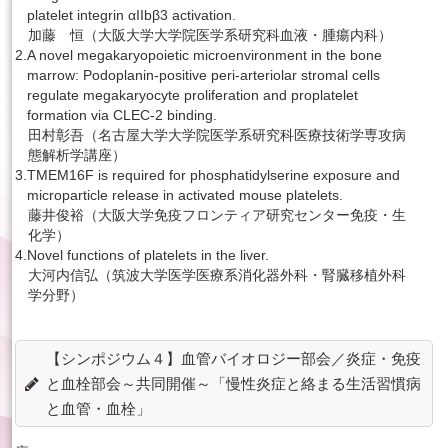
platelet integrin αIIbβ3 activation.
加藤 恒（大阪大学大学院医学系研究科血液・腫瘍内科）
2.
A novel megakaryopoietic microenvironment in the bone
marrow: Podoplanin-positive peri-arteriolar stromal cells
regulate megakaryocyte proliferation and proplatelet
formation via CLEC-2 binding.
田村彰吾（名古屋大学大学院医学系研究科医療技術学専攻病
態解析学講座）
3.
TMEM16F is required for phosphatidylserine exposure and
microparticle release in activated mouse platelets.
藤井俊裕（大阪大学免疫フロンティア研究センター免疫・生
化学）
4.
Novel functions of platelets in the liver.
大河内信弘（筑波大学医学医療系消化器外科・腎臓移植外科
学分野）
【シンポジウム４】血管バイオロジー部会／炎症・免疫
と血栓部会～共同開催～「慢性炎症と絡まる生活習慣病
と血管・血栓」