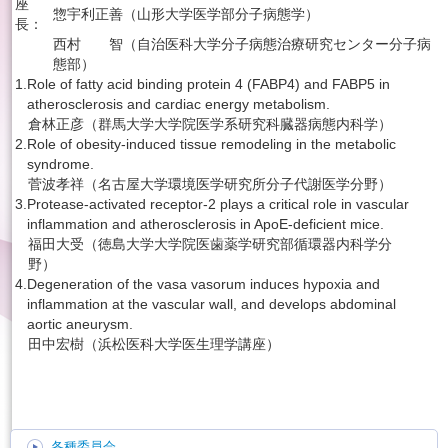
座
惣宇利正善（山形大学医学部分子病態学）
長：
西村 智（自治医科大学分子病態治療研究センター分子病
態部）
1.
Role of fatty acid binding protein 4 (FABP4) and FABP5 in
atherosclerosis and cardiac energy metabolism.
倉林正彦（群馬大学大学院医学系研究科臓器病態内科学）
2.
Role of obesity-induced tissue remodeling in the metabolic
syndrome.
菅波孝祥（名古屋大学環境医学研究所分子代謝医学分野）
3.
Protease-activated receptor-2 plays a critical role in vascular
inflammation and atherosclerosis in ApoE-deficient mice.
福田大受（徳島大学大学院医歯薬学研究部循環器内科学分
野）
4.
Degeneration of the vasa vasorum induces hypoxia and
inflammation at the vascular wall, and develops abdominal
aortic aneurysm.
田中宏樹（浜松医科大学医生理学講座）
各種委員会