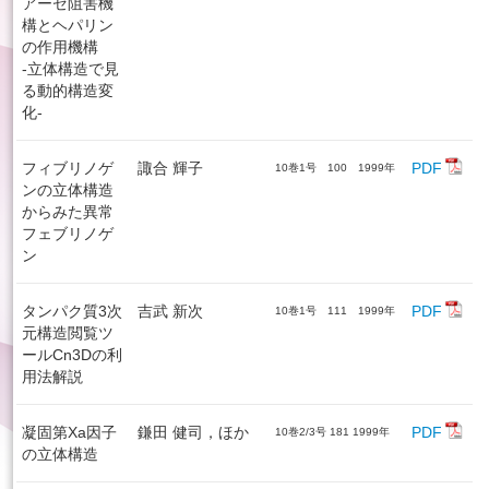
アーゼ阻害機
構とヘパリン
の作用機構
-立体構造で見
る動的構造変
化-
フィブリノゲ
諏合 輝子
PDF
10巻1号 100 1999年
ンの立体構造
からみた異常
フェブリノゲ
ン
タンパク質3次
吉武 新次
PDF
10巻1号 111 1999年
元構造閲覧ツ
ールCn3Dの利
用法解説
凝固第Xa因子
鎌田 健司，ほか
PDF
10巻2/3号 181 1999年
の立体構造