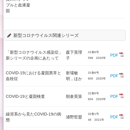
ブルと血液凝
固
新型コロナウイルス関連シリーズ
「新型コロナウイルス感染症」
森下英理
31巻6号
PDF
新シリーズの企画にあたって
子
599 2020年
COVID-19における凝固異常と
射場敏
31巻6号
PDF
血栓症
明，ほか
600 2020年
31巻6号
COVID-19と凝固検査
朝倉英策
PDF
604 2020年
線溶系から見たCOVID-19の病
32巻1号
浦野哲盟
PDF
態
46 2021年