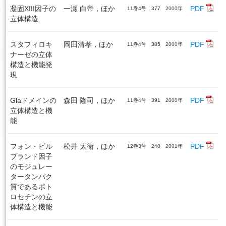
凝固XIII因子の
一瀬 白帝，ほか
PDF
11巻4号 377 2000年
立体構造
スタフィロキ
岡田清孝，ほか
PDF
11巻4号 385 2000年
ナーゼの立体
構造と機能発
現
Glaドメインの
森田 隆司，ほか
PDF
11巻4号 391 2000年
立体構造と機
能
フォン・ビル
松井 太衛，ほか
PDF
12巻3号 240 2001年
ブランド因子
のモジュレー
タータンパク
質であるポト
ロセチンの立
体構造と機能