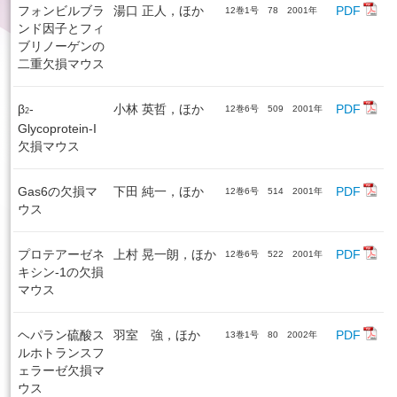
フォンビルブラ
湯口 正人，ほか
PDF
12巻1号 78 2001年
ンド因子とフィ
ブリノーゲンの
二重欠損マウス
β
-
小林 英哲，ほか
PDF
12巻6号 509 2001年
2
Glycoprotein-I
欠損マウス
Gas6の欠損マ
下田 純一，ほか
PDF
12巻6号 514 2001年
ウス
プロテアーゼネ
上村 晃一朗，ほか
PDF
12巻6号 522 2001年
キシン-1の欠損
マウス
ヘパラン硫酸ス
羽室 強，ほか
PDF
13巻1号 80 2002年
ルホトランスフ
ェラーゼ欠損マ
ウス