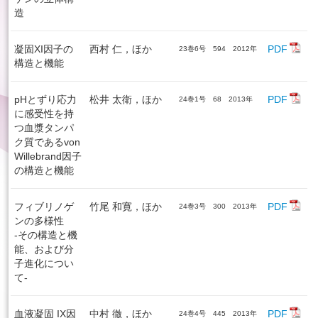
造
凝固XI因子の
西村 仁，ほか
PDF
23巻6号 594 2012年
構造と機能
pHとずり応力
松井 太衛，ほか
PDF
24巻1号 68 2013年
に感受性を持
つ血漿タンパ
ク質であるvon
Willebrand因子
の構造と機能
フィブリノゲ
竹尾 和寛，ほか
PDF
24巻3号 300 2013年
ンの多様性
-その構造と機
能、および分
子進化につい
て-
血液凝固 IX因
中村 徹，ほか
PDF
24巻4号 445 2013年