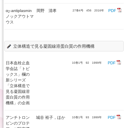
α
-antiplasmin
岡野 清孝
PDF
27巻4号 456 2016年
2
ノックアウトマ
ウス
立体構造で見る凝固線溶蛋白質の作用機構
日本血栓止血
PDF
10巻1号 92 1999年
学会誌「トピ
ックス」欄の
新シリーズ
「立体構造で
見る凝固線溶
蛋白質の作用
機構」の企画
アンチトロン
城谷 裕子，ほか
PDF
10巻1号 93 1999年
ビンのプロテ