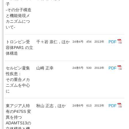
子
-その分子構造
と機能発現メ
カニズムにつ
いて-
トロンビン受
千々岩 祟仁，ほか
PDF
24巻4号 454 2013年
容体PAR1 の立
体構造
セルピン凝集
山崎 正幸
PDF
24巻5号 530 2013年
性疾患：
その重合メカ
ニズムを中心
に
東アジア人特
秋山 正志，ほか
PDF
24巻6号 613 2013年
有のP475S 変
異を持つ
ADAMTS13の
立体構造と機