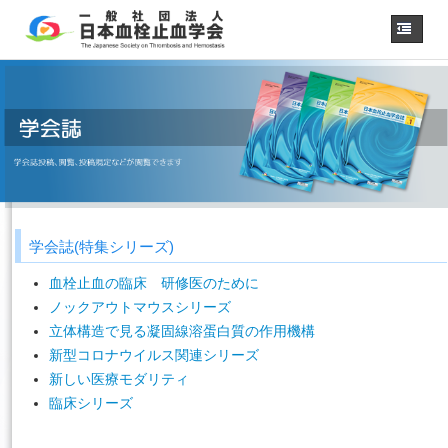
ホーム
学会概要
・理事長挨拶
各種委員会
学会誌
診療
ガイドライン
学会誌(特集シリーズ)
用語集
認定医制度
血栓止血の臨床 研修医のために
認定技師制度
ノックアウトマウスシリーズ
学術集会
立体構造で見る凝固線溶蛋白質の作用機構
新型コロナウイルス関連シリーズ
会員専用
新しい医療モダリティ
事務手続き
（入退会・変更）
臨床シリーズ
リンク