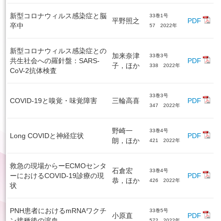
新型コロナウィルス感染症と脳
33巻1号
平野照之
PDF
卒中
57 2022年
新型コロナウィルス感染症との
加来奈津
33巻3号
共生社会への羅針盤：SARS-
PDF
子，ほか
338 2022年
CoV-2抗体検査
33巻3号
COVID-19と嗅覚・味覚障害
三輪高喜
PDF
347 2022年
野崎一
33巻4号
Long COVIDと神経症状
PDF
朗，ほか
421 2022年
救急の現場からーECMOセンタ
石倉宏
33巻4号
ーにおけるCOVID-19診療の現
PDF
恭，ほか
426 2022年
状
PNH患者におけるmRNAワクチ
33巻5号
小原直
PDF
ン接種後の溶血
572 2022年