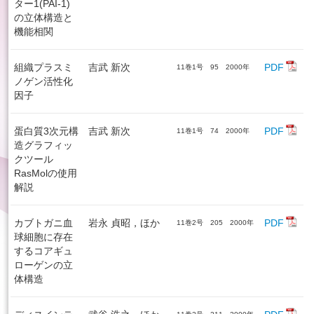
ター1(PAI-1)
の立体構造と
機能相関
組織プラスミ
吉武 新次
PDF
11巻1号 95 2000年
ノゲン活性化
因子
蛋白質3次元構
吉武 新次
PDF
11巻1号 74 2000年
造グラフィッ
クツール
RasMolの使用
解説
カブトガニ血
岩永 貞昭，ほか
PDF
11巻2号 205 2000年
球細胞に存在
するコアギュ
ローゲンの立
体構造