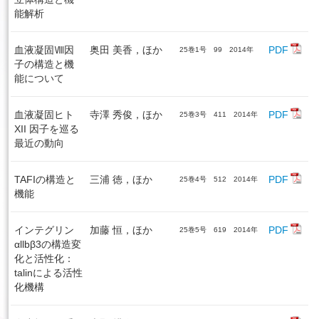
能解析
血液凝固Ⅷ因
奥田 美香，ほか
PDF
25巻1号 99 2014年
子の構造と機
能について
血液凝固ヒト
寺澤 秀俊，ほか
PDF
25巻3号 411 2014年
XII 因子を巡る
最近の動向
TAFIの構造と
三浦 徳，ほか
PDF
25巻4号 512 2014年
機能
インテグリン
加藤 恒，ほか
PDF
25巻5号 619 2014年
αllbβ3の構造変
化と活性化：
talinによる活性
化機構