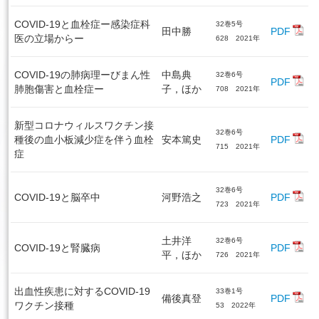
COVID-19と血栓症ー感染症科
32巻5号
田中勝
PDF
医の立場からー
628 2021年
COVID-19の肺病理ーびまん性
中島典
32巻6号
PDF
肺胞傷害と血栓症ー
子，ほか
708 2021年
新型コロナウィルスワクチン接
32巻6号
種後の血小板減少症を伴う血栓
安本篤史
PDF
715 2021年
症
32巻6号
COVID-19と脳卒中
河野浩之
PDF
723 2021年
土井洋
32巻6号
COVID-19と腎臓病
PDF
平，ほか
726 2021年
出血性疾患に対するCOVID-19
33巻1号
備後真登
PDF
ワクチン接種
53 2022年