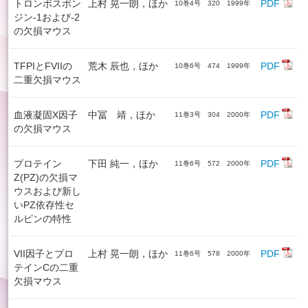
トロンボスポン
上村 晃一朗，ほか
PDF
10巻4号 320 1999年
ジン-1および-2
の欠損マウス
TFPIとFVIIの
荒木 辰也，ほか
PDF
10巻6号 474 1999年
二重欠損マウス
血液凝固X因子
中冨 靖，ほか
PDF
11巻3号 304 2000年
の欠損マウス
プロテイン
下田 純一，ほか
PDF
11巻6号 572 2000年
Z(PZ)の欠損マ
ウスおよび新し
いPZ依存性セ
ルピンの特性
VII因子とプロ
上村 晃一朗，ほか
PDF
11巻6号 578 2000年
テインCの二重
欠損マウス