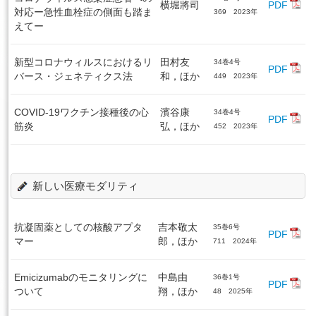
横堀將司
PDF
対応ー急性血栓症の側面も踏ま
369 2023年
えてー
新型コロナウィルスにおけるリ
田村友
34巻4号
PDF
バース・ジェネティクス法
和，ほか
449 2023年
COVID-19ワクチン接種後の心
濱谷康
34巻4号
PDF
筋炎
弘，ほか
452 2023年
新しい医療モダリティ
抗凝固薬としての核酸アプタ
吉本敬太
35巻6号
PDF
マー
郎，ほか
711 2024年
Emicizumabのモニタリングに
中島由
36巻1号
PDF
ついて
翔，ほか
48 2025年