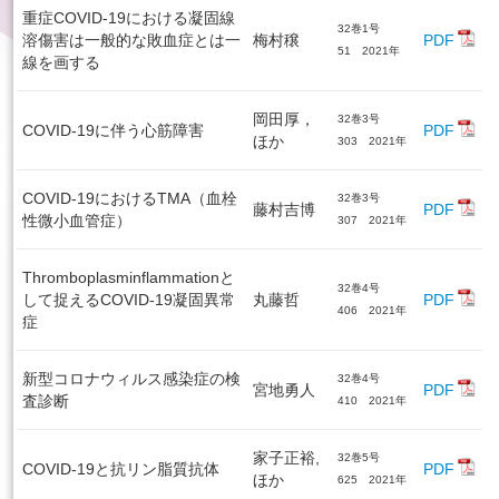
重症COVID-19における凝固線
32巻1号
溶傷害は一般的な敗血症とは一
梅村穣
PDF
51 2021年
線を画する
岡田厚，
32巻3号
COVID-19に伴う心筋障害
PDF
ほか
303 2021年
COVID-19におけるTMA（血栓
32巻3号
藤村吉博
PDF
性微小血管症）
307 2021年
Thromboplasminflammationと
32巻4号
して捉えるCOVID-19凝固異常
丸藤哲
PDF
406 2021年
症
新型コロナウィルス感染症の検
32巻4号
宮地勇人
PDF
査診断
410 2021年
家子正裕,
32巻5号
COVID-19と抗リン脂質抗体
PDF
ほか
625 2021年