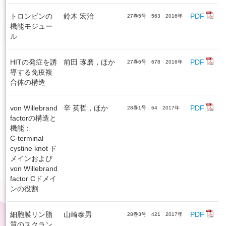
トロンビンの
鈴木 宏治
PDF
27巻5号 563 2016年
機能モジュー
ル
HITの発症を誘
前田 琢磨，ほか
PDF
27巻6号 678 2016年
導する免疫複
合体の構造
von Willebrand
辛 英哲，ほか
PDF
28巻1号 64 2017年
factorの構造と
機能：
C-terminal
cystine knot ド
メインおよび
von Willebrand
factor Cドメイ
ンの役割
細胞膜リン脂
山崎泰男
PDF
28巻3号 421 2017年
質のスクラン