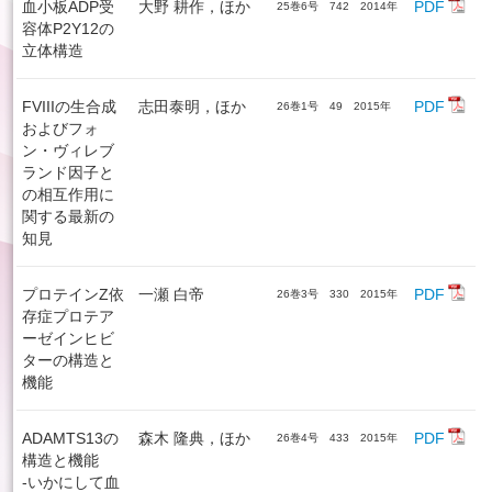
血小板ADP受
大野 耕作，ほか
PDF
25巻6号 742 2014年
容体P2Y12の
立体構造
FVIIIの生合成
志田泰明，ほか
PDF
26巻1号 49 2015年
およびフォ
ン・ヴィレブ
ランド因子と
の相互作用に
関する最新の
知見
プロテインZ依
一瀬 白帝
PDF
26巻3号 330 2015年
存症プロテア
ーゼインヒビ
ターの構造と
機能
ADAMTS13の
森木 隆典，ほか
PDF
26巻4号 433 2015年
構造と機能
-いかにして血