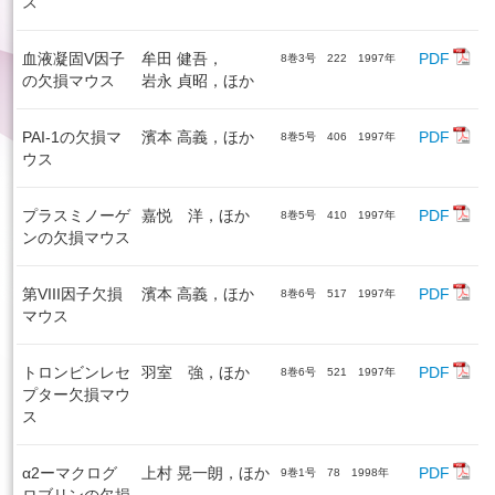
ス
血液凝固V因子
牟田 健吾，
PDF
8巻3号 222 1997年
の欠損マウス
岩永 貞昭，ほか
PAI-1の欠損マ
濱本 高義，ほか
PDF
8巻5号 406 1997年
ウス
プラスミノーゲ
嘉悦 洋，ほか
PDF
8巻5号 410 1997年
ンの欠損マウス
第VIII因子欠損
濱本 高義，ほか
PDF
8巻6号 517 1997年
マウス
トロンビンレセ
羽室 強，ほか
PDF
8巻6号 521 1997年
プター欠損マウ
ス
α2ーマクログ
上村 晃一朗，ほか
PDF
9巻1号 78 1998年
ロブリンの欠損