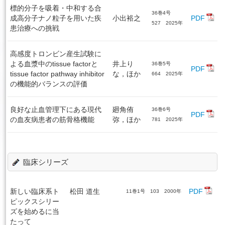
標的分子を吸着・中和する合
36巻4号
成高分子ナノ粒子を用いた疾
小出裕之
PDF
527 2025年
患治療への挑戦
高感度トロンビン産生試験に
よる血漿中のtissue factorと
井上り
36巻5号
PDF
tissue factor pathway inhibitor
な，ほか
664 2025年
の機能的バランスの評価
良好な止血管理下にある現代
廻角侑
36巻6号
PDF
の血友病患者の筋骨格機能
弥，ほか
781 2025年
臨床シリーズ
新しい臨床系ト
松田 道生
PDF
11巻1号 103 2000年
ピックスシリー
ズを始めるに当
たって