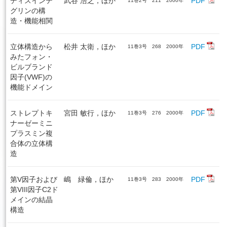
ディスインテ
武谷 浩之，ほか
PDF
11巻2号 211 2000年
グリンの構
造・機能相関
立体構造から
松井 太衛，ほか
PDF
11巻3号 268 2000年
みたフォン・
ビルブランド
因子(VWF)の
機能ドメイン
ストレプトキ
宮田 敏行，ほか
PDF
11巻3号 276 2000年
ナーゼーミニ
プラスミン複
合体の立体構
造
第V因子および
嶋 緑倫，ほか
PDF
11巻3号 283 2000年
第VIII因子C2ド
メインの結晶
構造