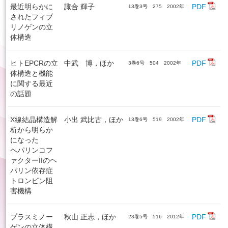
最近明らかに
諏合 輝子
PDF
13巻3号 275 2002年
されたフィブ
リノゲンの立
体構造
ヒトEPCRの立
中武 博，ほか
PDF
3巻6号 504 2002年
体構造と機能
に関する最近
の話題
X線結晶構造解
小出 武比古，ほか
PDF
13巻6号 519 2002年
析から明らか
になった
ヘパリンコフ
ァクターIIのヘ
パリン依存症
トロンビン阻
害機構
プラスミノー
秋山 正志，ほか
PDF
23巻5号 516 2012年
ゲンの立体構