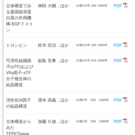
立体構造でみ
神田 大輔，ほか
PDF
10巻2/3号 189 1999年
る凝固線溶蛋
白質の作用機
構-EGFドメイ
ン
トロンビン
鈴木 宏治，ほか
PDF
10巻2/3号 195 1999年
可溶性組織因
副島 見事，ほか
PDF
10巻2/3号 204 1999年
子(sTF)および
VIIa因子-sTF
分子複合体の
結晶構造
活性化IX因子
濱本 高義，ほか
PDF
10巻4号 290 1999年
の結晶構造
立体構造から
加藤 久雄，ほか
PDF
10巻4号 299 1999年
みた
TFPI(Tissue