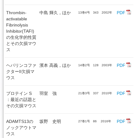
Thrombin-
中島 輝久，ほか
PDF
13巻4号 343 2002年
activatable
Fibrinolysis
Inhibitor(TAFI)
の生化学的性質
とその欠損マウ
ス
ヘパリンコファ
濱本 高義，ほか
PDF
14巻2号 128 2003年
クターII欠損マ
ウス
プロテイン S
羽室 強
PDF
21巻3号 337 2010年
：最近の話題と
その欠損マウス
ADAMTS13の
坂野 史明
PDF
27巻1号 86 2016年
ノックアウトマ
ウス