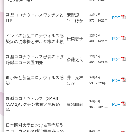
新型コロナウィルスワクチンと
安部涼
33巻5号
PDF
ITP
平，ほか
576 2022年
インドの新型コロナウィルス感
33巻6号
松岡慈子
PDF
染症の従来株とデルタ株の比較
683 2022年
新型コロナウィルス患者の下肢
33巻6号
斎藤之良
PDF
静脈エコー装置開発
688 2022年
血小板と新型コロナウィルス感
井上克枝
34巻1号
PDF
染
ほか
53 2023年
新型コロナウィルス（SARS-
34巻3号
CoV-2)ワクチン接種と免疫応
飯沼由嗣
PDF
363 2023年
答
日本医科大学における重症新型
コロナウィルス感染症患者への
34巻3号