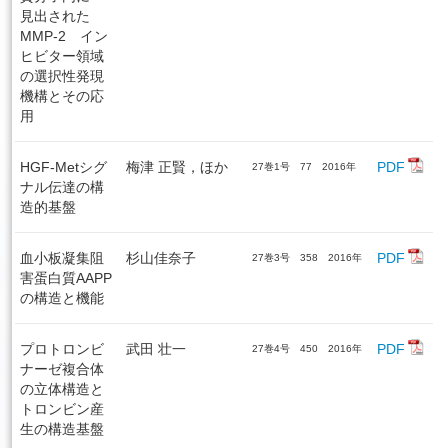
見出された
MMP-2 イン
ヒビター領域
の選択性発現
機構とその応
用
HGF-Metシグ
梅津 正賢，ほか
PDF
27巻1号 77 2016年
ナル伝達の構
造的基盤
血小板凝集阻
杉山佳奈子
PDF
27巻3号 358 2016年
害蛋白質AAPP
の構造と機能
プロトロンビ
武田 壮一
PDF
27巻4号 450 2016年
ナーゼ複合体
の立体構造と
トロンビン産
生の構造基盤