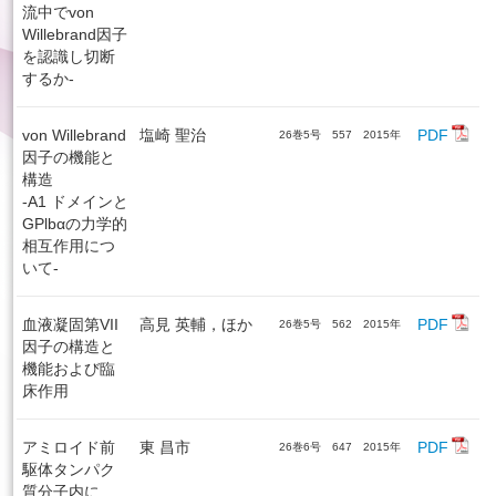
流中でvon
Willebrand因子
を認識し切断
するか-
von Willebrand
塩崎 聖治
PDF
26巻5号 557 2015年
因子の機能と
構造
-A1 ドメインと
GPlbαの力学的
相互作用につ
いて-
血液凝固第VII
高見 英輔，ほか
PDF
26巻5号 562 2015年
因子の構造と
機能および臨
床作用
アミロイド前
東 昌市
PDF
26巻6号 647 2015年
駆体タンパク
質分子内に