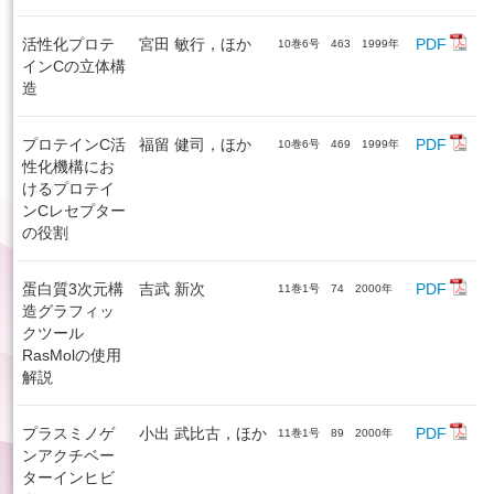
活性化プロテ
宮田 敏行，ほか
PDF
10巻6号 463 1999年
インCの立体構
造
プロテインC活
福留 健司，ほか
PDF
10巻6号 469 1999年
性化機構にお
けるプロテイ
ンCレセプター
の役割
蛋白質3次元構
吉武 新次
PDF
11巻1号 74 2000年
造グラフィッ
クツール
RasMolの使用
解説
プラスミノゲ
小出 武比古，ほか
PDF
11巻1号 89 2000年
ンアクチベー
ターインヒビ