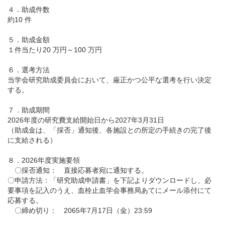
４．助成件数
約10 件
５．助成金額
１件当たり20 万円～100 万円
６．選考方法
当学会研究助成委員会において、厳正かつ公平な選考を行い決定
する。
７．助成期間
2026年度の研究費支給開始日から2027年3月31日
（助成金は、「採否」通知後、各施設との所定の手続きの完了後
に支給される）
８．2026年度実施要領
〇採否通知： 直接応募者宛に通知する。
〇申請方法：「研究助成申請書」を下記よりダウンロードし、必
要事項を記入のうえ、血栓止血学会事務局あてにメール添付にて
応募する。
〇締め切り： 2065年7月17日（金）23:59