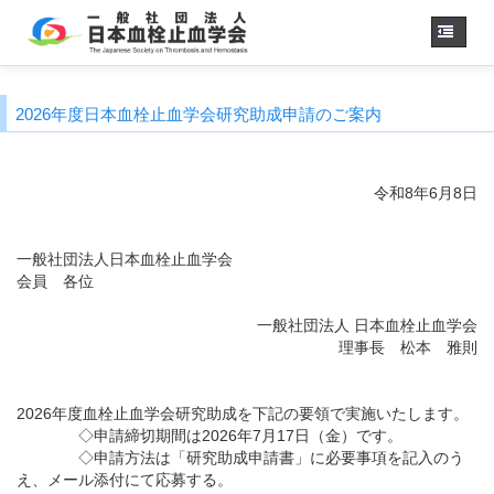
ホーム
2026年度日本血栓止血学会研究助成申請のご案内
学会概要
・理事長挨拶
各種委員会
令和8年6月8日
学会誌
診療
ガイドライン
一般社団法人日本血栓止血学会
用語集
会員 各位
認定医制度
一般社団法人 日本血栓止血学会
認定技師制度
理事長 松本 雅則
学術集会
会員専用
2026年度血栓止血学会研究助成を下記の要領で実施いたします。
事務手続き
（入退会・変更）
◇申請締切期間は2026年7月17日（金）です。
◇申請方法は「研究助成申請書」に必要事項を記入のう
リンク
え、メール添付にて応募する。