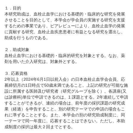
１．目的
本研究助成は、血栓止血学における基礎的・臨床的な研究を発展
English
させることを目的として、本学会が学会員の実施する研究を支援
するための事業であり、ピアレビューにより、血栓止血学の発展
に貢献する研究、血栓止血疾患患者に有益となる研究を選出し、
助成を行うものである。
２．助成対象
血栓止血学における基礎的・臨床的研究を対象とする。なお、薬
剤を用いた介入研究は、対象外とする。
３. 応募資格
2年以上（2024年6月1日以前入会）の日本血栓止血学会会員、応
募締切月の1日時点で50歳未満であること。上記の研究が可能な施
設に所属する医師及び研究者（研究グループを除く）。各講座(又
は診療科)単位で申請できるのは、1 課題とする。2年連続して申請
することができるが、連続の場合は、前年度の採択課題の研究成
果（経過）を申告すること。別の研究テーマでの申請の場合もこ
れに準ずることとする。また、本学会の別の研究助成制度に、同
一テーマで同一年度に、応募することはできない。ただし、本助
成制度の採択は最大２回までとする。