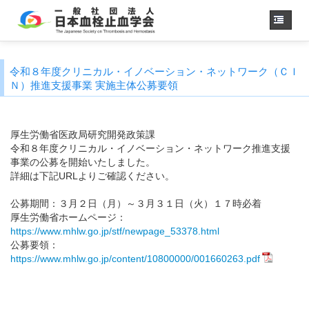
ホーム
令和８年度クリニカル・イノベーション・ネットワーク（ＣＩ
学会概要
・理事長挨拶
Ｎ）推進支援事業 実施主体公募要領
各種委員会
学会誌
厚生労働省医政局研究開発政策課
令和８年度クリニカル・イノベーション・ネットワーク推進支援
診療
ガイドライン
事業の公募を開始いたしました。
用語集
詳細は下記URLよりご確認ください。
認定医制度
公募期間：３月２日（月）～３月３１日（火）１７時必着
認定技師制度
厚生労働省ホームページ：
学術集会
https://www.mhlw.go.jp/stf/newpage_53378.html
公募要領：
会員専用
https://www.mhlw.go.jp/content/10800000/001660263.pdf
事務手続き
（入退会・変更）
リンク