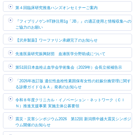
第４回臨床研究推進ハンズオンセミナーご案内
『フィブリノゲンHT静注用1g「JB」』の適正使用と情報収集への
ご協力のお願い
【沢井製薬】ワーファリン承継完了のお知らせ
先進医薬研究振興財団 血液医学分野助成について
第51回日本血栓止血学会学術集会（2029年）会長立候補告示
「2026年改訂版 遺伝性血栓性素因保有女性の妊娠分娩管理に関す
る診療ガイドＱ＆Ａ」発表のお知らせ
令和８年度クリニカル・イノベーション・ネットワーク（ＣＩ
Ｎ）推進支援事業 実施主体公募要領
震災・災害シンポジウム2026 第12回 新潟県中越大震災シンポジ
ウム開催のお知らせ