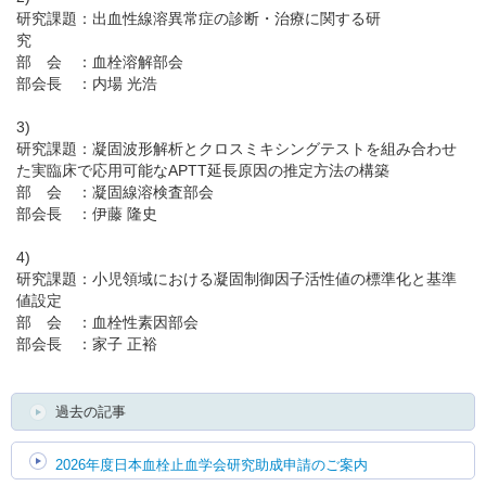
研究課題：出血性線溶異常症の診断・治療に関する研
究
English
部 会 ：血栓溶解部会
部会長 ：内場 光浩
3)
研究課題：凝固波形解析とクロスミキシングテストを組み合わせ
た実臨床で応用可能なAPTT延長原因の推定方法の構築
部 会 ：凝固線溶検査部会
部会長 ：伊藤 隆史
4)
研究課題：小児領域における凝固制御因子活性値の標準化と基準
値設定
部 会 ：血栓性素因部会
部会長 ：家子 正裕
過去の記事
2026年度日本血栓止血学会研究助成申請のご案内