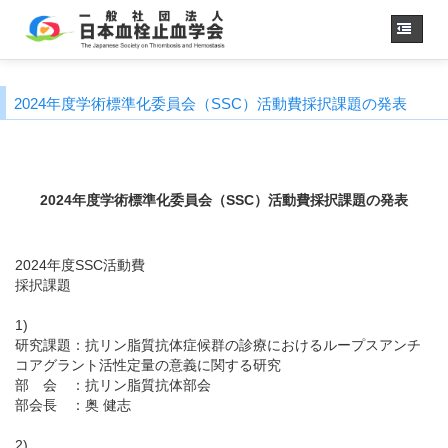
ホーム
2024年度学術標準化委員会（SSC）活動費採択課題の発表
学会概要
・理事長挨拶
各種委員会
学会誌
2024年度学術標準化委員会（SSC）活動費採択課題の発表
診療
ガイドライン
用語集
2024年度SSC活動費
認定医制度
採択課題
認定技師制度
学術集会
1)
研究課題：抗リン脂質抗体症候群の診療におけるループスアンチ
会員専用
コアグラント活性定量の意義に関する研究
部 会 ：抗リン脂質抗体部会
事務手続き
（入退会・変更）
部会長 ：奥 健志
リンク
2)