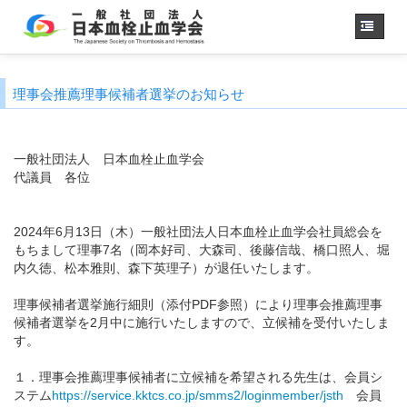
ホーム
理事会推薦理事候補者選挙のお知らせ
学会概要
・理事長挨拶
各種委員会
一般社団法人 日本血栓止血学会
学会誌
代議員 各位
診療
ガイドライン
用語集
2024年6月13日（木）一般社団法人日本血栓止血学会社員総会を
もちまして理事7名（岡本好司、大森司、後藤信哉、橋口照人、堀
認定医制度
内久徳、松本雅則、森下英理子）が退任いたします。
認定技師制度
学術集会
理事候補者選挙施行細則（添付PDF参照）により理事会推薦理事
候補者選挙を2月中に施行いたしますので、立候補を受付いたしま
会員専用
す。
事務手続き
（入退会・変更）
１．理事会推薦理事候補者に立候補を希望される先生は、会員シ
リンク
ステム
https://service.kktcs.co.jp/smms2/loginmember/jsth
会員