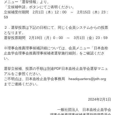
メニュー「選挙情報」より、
「立候補申請」ボタンにてご表明ください。
立候補受付期間 2月1日（木）12：00 ～ 2月15日（木）23：
English
59
２．選挙投票は下記の日程にて、同じく会員システムからの投票
となります。
選挙投票期間 2月19日（月）0：00 ～ 3月1日（金）23：59
※理事会推薦理事候補詳細については、会員メニュー「日本血栓
止血学会理事会推薦理事候補者選挙施行細則」をご確認くださ
い。
選挙立候補、投票の手順は別途PDF日本血栓止血学会選挙マニュ
アルをご参照ください。
ご不明点は、日本血栓止血学会事務局 headquarters@jsth.org
までご連絡ください。
2024年2月1日
一般社団法人 日本血栓止血学会
理事会推薦理事候補者選挙管理委員会