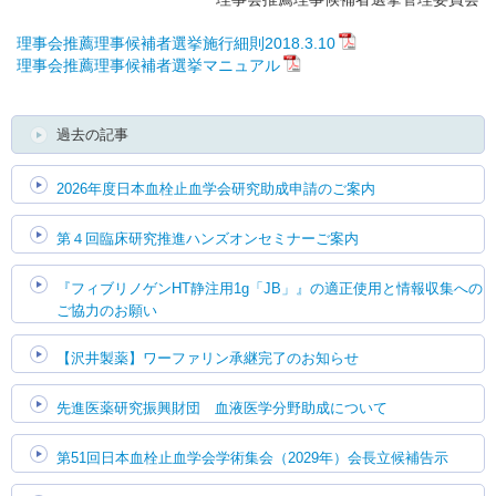
理事会推薦理事候補者選挙施行細則2018.3.10
理事会推薦理事候補者選挙マニュアル
過去の記事
2026年度日本血栓止血学会研究助成申請のご案内
第４回臨床研究推進ハンズオンセミナーご案内
『フィブリノゲンHT静注用1g「JB」』の適正使用と情報収集への
ご協力のお願い
【沢井製薬】ワーファリン承継完了のお知らせ
先進医薬研究振興財団 血液医学分野助成について
第51回日本血栓止血学会学術集会（2029年）会長立候補告示