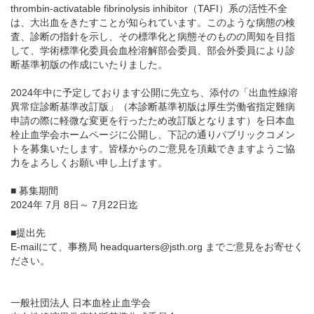
thrombin-activatable fibrinolysis inhibitor（TAFI）系の活性不全
は、大出血をきたすことが知られています。このような病態の検
English
査、診断の指針を示し、その標準化と病態そのものの周知を目指
して、学術標準化委員会血栓溶解部会委員、部会外委員により診
断基準初版の作成にいたりました。
2024年中に予定しております公開に先立ち、添付の「出血性線溶
異常症診断基準改訂版」（本診断基準初版は厚生労働省指定難病
申請の際に軽微な変更を行ったため改訂版となります）を日本血
栓止血学会ホームページに公開し、下記の通りパブリックコメン
トを募集いたします。皆様からのご意見を頂戴できますようご協
力をよろしくお願い申し上げます。
■ 募集期間
2024年 7月 8日～ 7月22日迄
■提出先
E-mailにて、事務局 headquarters@jsth.org までご意見をお寄せく
ださい。
一般社団法人 日本血栓止血学会