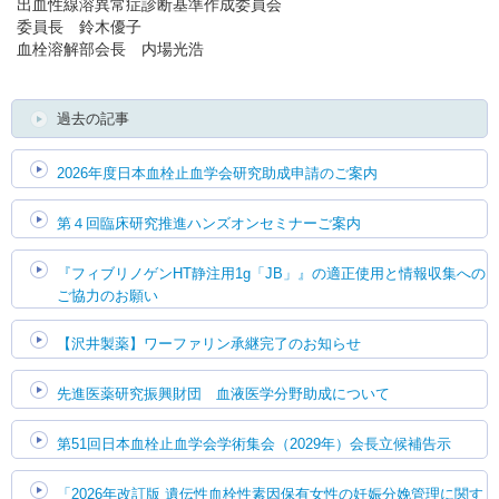
出血性線溶異常症診断基準作成委員会
委員長 鈴木優子
血栓溶解部会長 内場光浩
過去の記事
2026年度日本血栓止血学会研究助成申請のご案内
第４回臨床研究推進ハンズオンセミナーご案内
『フィブリノゲンHT静注用1g「JB」』の適正使用と情報収集への
ご協力のお願い
【沢井製薬】ワーファリン承継完了のお知らせ
先進医薬研究振興財団 血液医学分野助成について
第51回日本血栓止血学会学術集会（2029年）会長立候補告示
「2026年改訂版 遺伝性血栓性素因保有女性の妊娠分娩管理に関す