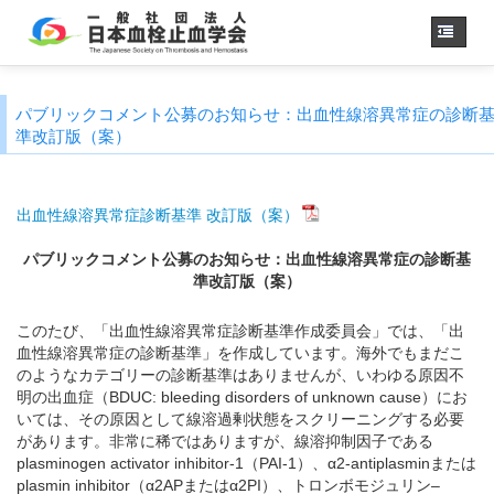
ホーム
パブリックコメント公募のお知らせ：出血性線溶異常症の診断
学会概要
・理事長挨拶
準改訂版（案）
各種委員会
学会誌
出血性線溶異常症診断基準 改訂版（案）
診療
ガイドライン
パブリックコメント公募のお知らせ：出血性線溶異常症の診断基
用語集
準改訂版（案）
認定医制度
このたび、「出血性線溶異常症診断基準作成委員会」では、「出
認定技師制度
血性線溶異常症の診断基準」を作成しています。海外でもまだこ
学術集会
のようなカテゴリーの診断基準はありませんが、いわゆる原因不
会員専用
明の出血症（BDUC: bleeding disorders of unknown cause）にお
いては、その原因として線溶過剰状態をスクリーニングする必要
事務手続き
（入退会・変更）
があります。非常に稀ではありますが、線溶抑制因子である
plasminogen activator inhibitor-1（PAI-1）、α2-antiplasminまたは
リンク
plasmin inhibitor（α2APまたはα2PI）、トロンボモジュリン–