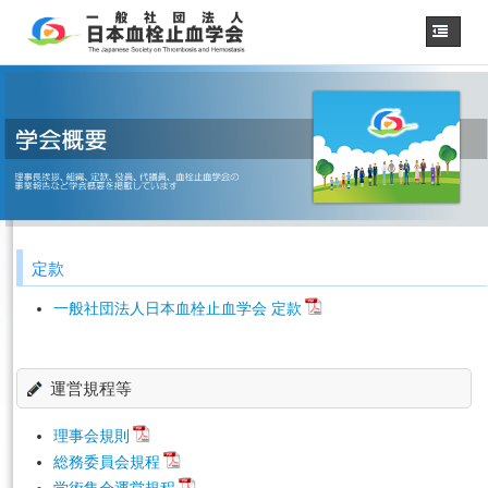
ホーム
学会概要
・理事長挨拶
各種委員会
学会誌
診療
ガイドライン
定款
用語集
認定医制度
一般社団法人日本血栓止血学会 定款
認定技師制度
学術集会
運営規程等
会員専用
事務手続き
（入退会・変更）
理事会規則
総務委員会規程
リンク
学術集会運営規程