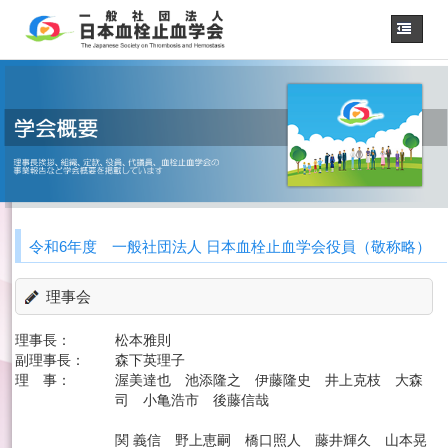
ホーム
学会概要
・理事長挨拶
各種委員会
学会誌
診療
ガイドライン
令和6年度 一般社団法人 日本血栓止血学会役員（敬称略）
用語集
認定医制度
理事会
認定技師制度
学術集会
理事長：
松本雅則
会員専用
副理事長：
森下英理子
理 事：
渥美達也 池添隆之 伊藤隆史 井上克枝 大森
事務手続き
（入退会・変更）
司 小亀浩市 後藤信哉
リンク
関 義信 野上恵嗣 橋口照人 藤井輝久 山本晃