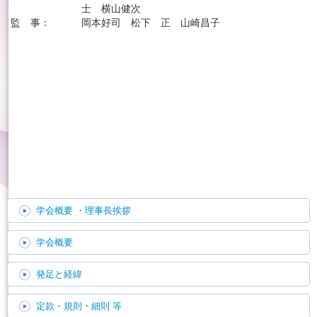
士 横山健次
監 事：
岡本好司 松下 正 山崎昌子
English
学会概要
・理事長挨拶
学会概要
発足と経緯
定款・規則・細則 等