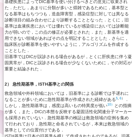
基礎疾患によってDIC基準を使い分けるべきとの意見に収束され
た．ただし，あまりに分類が多いと煩雑であるために，基本型と
なる基準はもちつつも，造血障害型，感染症型に対しては異なる
診断項目の組み合わせにより診断することとなった．とくに，旧
基準は血液疾患においては優れているが感染症においては診断能
力が弱いので，この点の修正が必要とされた．また，新基準を適
用できない領域があればその点を明記することとした．さらに，
臨床医が診断基準を使いやすいように，アルゴリズムを作成する
こととした．
旧基準ではDICが誤診される場合があるが，とくに肝疾患に伴う凝
固異常が，DICと誤診される場合が少なくないために，その対応が
重要と結論された．
2） 急性期基準，ISTH基準との関係
救急領域や外科領域においては，旧基準による診断では手遅れに
5
,
6
）
なることが多いために急性期基準が作成された経緯がある
．
10）
しかし，急性期基準は，感度は高いもの特異度が低い
との指摘
が多く，また，DICの本態を反映する凝固活性化関連分子マーカー
も採用されていない．急性期基準の検証は救急領域の症例を集め
て行われており，急性期と命名されているが，本来は救急領域の
基準としての位置付けである．
ISTH基準は日本の旧基準を模して作成されたものであるが，旧基