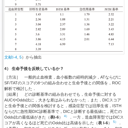
文献I-4
,
5
）から抽出
4） 生命予後を反映しているか？
［方法］ 一般的止血検査，血小板数の経時的減少，ATならびに
SF/TATのスコアの8つの組み合わせと生命予後との関係を，ROC
解析で検討した．
［結果］ どの診断基準の組み合わせでも，生命予後に対する
AUCやOdds比に，大きな差はみられなかった．また，DICスコア
と生命予後との関係を検討すると，感染症型では旧厚生省，ISTH
ならびに急性期DIC診断基準で，DICと診断する最低値に，死亡の
4）
Odds比の最低値がきた（
表I-6
）
．一方，造血障害型ではDICス
5）
コアが高くなるほど死亡のOdds比は高値を示した（
表 I-6
）
．