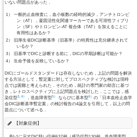
いない問題点があった．
1） 一般的止血検査に，血小板数の経時的減少，アンチトロンビ
ン（AT），凝固活性化関連マーカーである可溶性フィブリ
ン（SF）やトロンビン-AT 複合体（TAT）を加えることに
有用性はあるか？
2） 旧厚生省DIC診断基準（旧基準）の特異性は充分継承されて
いるか？
3） 旧基準でDICと診断する前に，DICの早期診断は可能か？
4） 生命予後を反映しているか？
DICにゴールドスタンダードは存在しないため，上記の問題を解決
する方法として，暫定案に対してプロスペクティブな検討は現時
点では困難と考えられた．そのため，統計の専門家の助言に基づ
き，レトロスペクティブに上記問題点を検討した．ここでは，感
3
,
4）
5）
6）
染症型
，造血障害型
ならびに基本型
の「日本血栓止血学
会DIC診断基準暫定案」の検討報告の4論文を引用して，以上の問
題点について述べる．
【対象症例】
表I-1に示すDIC疑い症例637例（感染症型130例，造血障害型