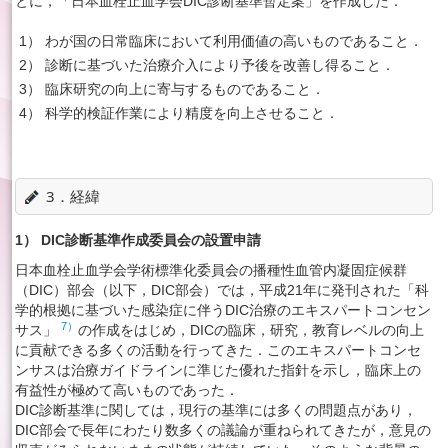
とに，「日本血栓止血学会DIC診断基準暫定案」を作成した．
1） わが国の日常臨床において利用価値の高いものであること．
2） 診断に基づいた治療介入により予後を改善し得ること．
3） 臨床研究の向上に寄与するものであること．
4） 科学的検証作業により精度を向上させること．
3．経緯
1） DIC診断基準作成委員会の設置申請
日本血栓止血学会学術標準化委員会の播種性血管内凝固症候群
（DIC）部会（以下，DIC部会）では，平成21年に発刊された「科
学的根拠に基づいた感染症に伴うDIC治療のエキスパートコンセン
7）
サス」
の作成をはじめ，DICの臨床，研究，教育レベルの向上
に貢献できる多くの活動を行ってきた．このエキスパートコンセ
ンサスは治療ガイドラインに準じた優れた指針を示し，臨床上の
有益性が極めて高いものであった．
DIC診断基準に関しては，現行の基準には多くの問題点があり，
DIC部会で長年にわたり数多くの議論が重ねられてきたが，意見の