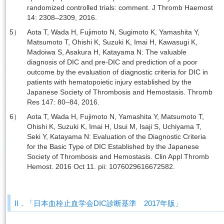
randomized controlled trials: comment. J Thromb Haemost
14: 2308–2309, 2016.
5） Aota T, Wada H, Fujimoto N, Sugimoto K, Yamashita Y,
Matsumoto T, Ohishi K, Suzuki K, Imai H, Kawasugi K,
Madoiwa S, Asakura H, Katayama N: The valuable
diagnosis of DIC and pre-DIC and prediction of a poor
outcome by the evaluation of diagnostic criteria for DIC in
patients with hematopoietic injury established by the
Japanese Society of Thrombosis and Hemostasis. Thromb
Res 147: 80–84, 2016.
6） Aota T, Wada H, Fujimoto N, Yamashita Y, Matsumoto T,
Ohishi K, Suzuki K, Imai H, Usui M, Isaji S, Uchiyama T,
Seki Y, Katayama N: Evaluation of the Diagnostic Criteria
for the Basic Type of DIC Established by the Japanese
Society of Thrombosis and Hemostasis. Clin Appl Thromb
Hemost. 2016 Oct 11. pii: 1076029616672582.
II．「日本血栓止血学会DIC診断基準 2017年版」