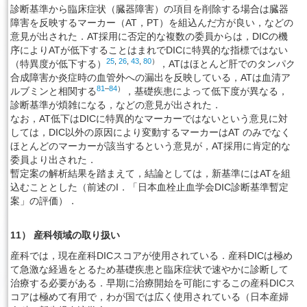
診断基準から臨床症状（臓器障害）の項目を削除する場合は臓器
障害を反映するマーカー（AT，PT）を組込んだ方が良い，などの
意見が出された．AT採用に否定的な複数の委員からは，DICの機
序によりATが低下することはまれでDICに特異的な指標ではない
25
,
26
,
43
,
80
）
（特異度が低下する）
，ATはほとんど肝でのタンパク
合成障害か炎症時の血管外への漏出を反映している，ATは血清ア
81
–
84
）
ルブミンと相関する
，基礎疾患によって低下度が異なる，
診断基準が煩雑になる，などの意見が出された．
なお，AT低下はDICに特異的なマーカーではないという意見に対
しては，DIC以外の原因により変動するマーカーはAT のみでなく
ほとんどのマーカーが該当するという意見が，AT採用に肯定的な
委員より出された．
暫定案の解析結果を踏まえて，結論としては，新基準にはATを組
込むこととした（前述のI．「日本血栓止血学会DIC診断基準暫定
案」の評価）．
11） 産科領域の取り扱い
産科では，現在産科DICスコアが使用されている．産科DICは極め
て急激な経過をとるため基礎疾患と臨床症状で速やかに診断して
治療する必要がある．早期に治療開始を可能にするこの産科DICス
コアは極めて有用で，わが国では広く使用されている（日本産婦