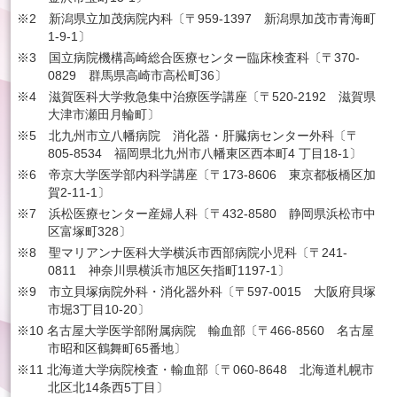
※2 新潟県立加茂病院内科〔〒959-1397 新潟県加茂市青海町
1-9-1〕
※3 国立病院機構高崎総合医療センター臨床検査科〔〒370-
0829 群馬県高崎市高松町36〕
※4 滋賀医科大学救急集中治療医学講座〔〒520-2192 滋賀県
大津市瀬田月輪町〕
※5 北九州市立八幡病院 消化器・肝臓病センター外科〔〒
805-8534 福岡県北九州市八幡東区西本町4 丁目18-1〕
※6 帝京大学医学部内科学講座〔〒173-8606 東京都板橋区加
賀2-11-1〕
※7 浜松医療センター産婦人科〔〒432-8580 静岡県浜松市中
区富塚町328〕
※8 聖マリアンナ医科大学横浜市西部病院小児科〔〒241-
0811 神奈川県横浜市旭区矢指町1197-1〕
※9 市立貝塚病院外科・消化器外科〔〒597-0015 大阪府貝塚
市堀3丁目10-20〕
※10 名古屋大学医学部附属病院 輸血部〔〒466-8560 名古屋
市昭和区鶴舞町65番地〕
※11 北海道大学病院検査・輸血部〔〒060-8648 北海道札幌市
北区北14条西5丁目〕