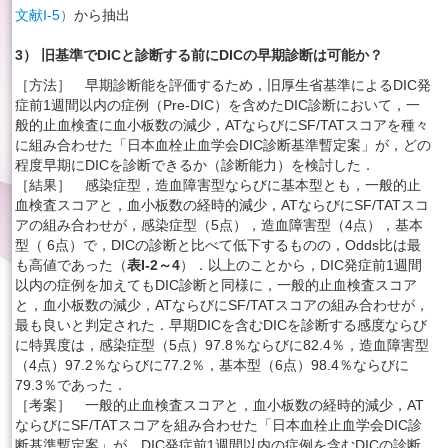
文献I-5）
から抽出
3） 旧基準でDICと診断する前にDICの早期診断は可能か？
［方法］ 早期診断能を評価するため，旧厚生省基準によるDIC発
症前1週間以内の症例（Pre-DIC）を含めたDIC診断において，一
般的止血検査に血小板数の減少，ATならびにSF/TATスコアを種々
に組み合わせた「日本血栓止血学会DIC診断基準暫定案」が，どの
程度早期にDICを診断できるか（診断能力）を検討した．
［結果］ 感染症型，造血障害型ならびに基本型とも，一般的止
血検査スコアと，血小板数の経時的減少，ATならびにSF/TATスコ
アの組み合わせが，感染症型（5点），造血障害型（4点），基本
型（ 6点）で，DICの診断と比べて低下するものの，Odds比は最
も高値であった（
表I-2～4
）．以上のことから，DIC発症前1週間
以内の症例を加えてもDIC診断と同様に，一般的止血検査スコア
と，血小板数の減少，ATならびにSF/TATスコアの組み合わせが，
最も良いと判定された．早期DICを含むDICを診断する感度ならび
に特異度は，感染症型（5点）97.8％ならびに82.4％，造血障害型
（4点）97.2％ならびに77.2％，基本型（6点）98.4％ならびに
79.3％であった．
［考案］ 一般的止血検査スコアと，血小板数の経時的減少，AT
ならびにSF/TATスコアを組み合わせた「日本血栓止血学会DIC診
断基準暫定案」が，DIC発症前1週間以内の症例を含むDICの診断