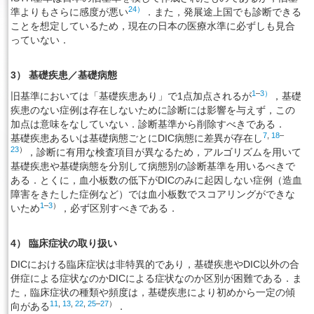
24）
準よりもさらに感度が悪い
．また，発展途上国でも診断できる
ことを想定しているため，現在の日本の医療水準に必ずしも見合
っていない．
3） 基礎疾患／基礎病態
1
–
3）
旧基準においては「基礎疾患あり」で1点加点されるが
，基礎
疾患のない症例は存在しないために診断には影響を与えず，この
加点は意味をなしていない．診断基準から削除すべきである．
7
,
18
–
基礎疾患あるいは基礎病態ごとにDIC病態に差異が存在し
23
）
，診断に有用な検査項目が異なるため，アルゴリズムを用いて
基礎疾患や基礎病態を分別して病態別の診断基準を用いるべきで
ある．とくに，血小板数の低下がDICのみに起因しない症例（造血
障害をきたした症例など）では血小板数でスコアリングができな
1
–
3
）
いため
，必ず区別すべきである．
4） 臨床症状の取り扱い
DICにおける臨床症状は非特異的であり，基礎疾患やDIC以外の合
併症による症状なのかDICによる症状なのか区別が困難である．ま
た，臨床症状の種類や頻度は，基礎疾患により初めから一定の傾
11
,
13
,
22
,
25
–
27
）
向がある
．