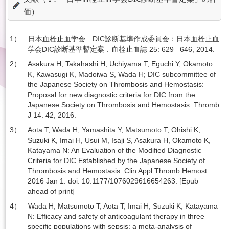
価）
1） 日本血栓止血学会 DIC診断基準作成委員会：日本血栓止血
学会DIC診断基準暫定案．血栓止血誌 25: 629– 646, 2014.
2） Asakura H, Takahashi H, Uchiyama T, Eguchi Y, Okamoto
K, Kawasugi K, Madoiwa S, Wada H; DIC subcommittee of
the Japanese Society on Thrombosis and Hemostasis:
Proposal for new diagnostic criteria for DIC from the
Japanese Society on Thrombosis and Hemostasis. Thromb
J 14: 42, 2016.
3） Aota T, Wada H, Yamashita Y, Matsumoto T, Ohishi K,
Suzuki K, Imai H, Usui M, Isaji S, Asakura H, Okamoto K,
Katayama N: An Evaluation of the Modiﬁed Diagnostic
Criteria for DIC Established by the Japanese Society of
Thrombosis and Hemostasis. Clin Appl Thromb Hemost.
2016 Jan 1. doi: 10.1177/1076029616654263. [Epub
ahead of print]
4） Wada H, Matsumoto T, Aota T, Imai H, Suzuki K, Katayama
N: Efﬁcacy and safety of anticoagulant therapy in three
specific populations with sepsis: a meta-analysis of