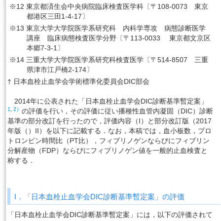
※12 東京都済生会中央病院臨床検査医学科〔〒108-0073 東京
都港区三田1-4-17〕
※13 東京大学大学院医学系研究科 内科学専攻 病態診断医学
講座 臨床病態検査医学分野〔〒113-0033 東京都文京区
本郷7-3-1〕
※14 三重大学大学院医学系研究科検査医学〔〒514-8507 三重
県津市江戸橋2-174〕
† 日本血栓止血学会学術標準化委員会DIC部会
2014年に公表された「日本血栓止血学会DIC診断基準暫定案」
1
,
2）
の評価を行い，その評価に従い播種性血管内凝固（DIC）診断
基準の部分改訂を行ったので，評価内容（I）と部分改訂版（2017
年版（）II）を以下に記載する．なお，本稿では，血小板数，プロ
トロンビン時間比（PT比），フィブリノゲンならびにフィブリン
分解産物（FDP）ならびにフィブリノゲン値を一般的止血検査と
称する．
I．「日本血栓止血学会DIC診断基準暫定案」の評価
「日本血栓止血学会DIC診断基準暫定案」には，以下の評価されて