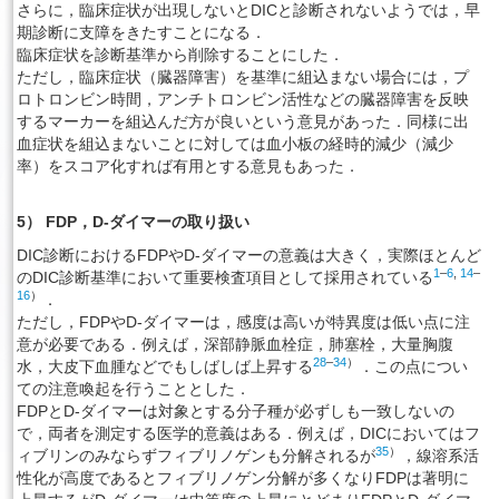
さらに，臨床症状が出現しないとDICと診断されないようでは，早
期診断に支障をきたすことになる．
臨床症状を診断基準から削除することにした．
ただし，臨床症状（臓器障害）を基準に組込まない場合には，プ
ロトロンビン時間，アンチトロンビン活性などの臓器障害を反映
するマーカーを組込んだ方が良いという意見があった．同様に出
血症状を組込まないことに対しては血小板の経時的減少（減少
率）をスコア化すれば有用とする意見もあった．
5） FDP，D-ダイマーの取り扱い
DIC診断におけるFDPやD-ダイマーの意義は大きく，実際ほとんど
1
–
6
,
14
–
のDIC診断基準において重要検査項目として採用されている
16
）
．
ただし，FDPやD-ダイマーは，感度は高いが特異度は低い点に注
意が必要である．例えば，深部静脈血栓症，肺塞栓，大量胸腹
28
–
34
）
水，大皮下血腫などでもしばしば上昇する
．この点につい
ての注意喚起を行うこととした．
FDPとD-ダイマーは対象とする分子種が必ずしも一致しないの
で，両者を測定する医学的意義はある．例えば，DICにおいてはフ
35
）
ィブリンのみならずフィブリノゲンも分解されるが
，線溶系活
性化が高度であるとフィブリノゲン分解が多くなりFDPは著明に