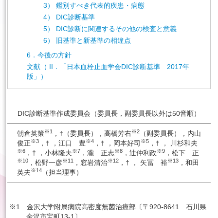
3） 鑑別すべき代表的疾患・病態
4） DIC診断基準
5） DIC診断に関連するその他の検査と意義
6） 旧基準と新基準の相違点
6．今後の方針
文献（ II．「日本血栓止血学会DIC診断基準 2017年
版」）
DIC診断基準作成委員会（委員長，副委員長以外は50音順）
※1
※2
朝倉英策
，†（委員長），高橋芳右
（副委員長），内山
※3
※4
※5
俊正
，† ，江口 豊
，† ，岡本好司
，† ， 川杉和夫
※6
※7
※8
※9
，† ，小林隆夫
，瀧 正志
，辻仲利政
，松下 正
※10
※11
※12
※13
，松野一彦
，窓岩清治
，† ， 矢冨 裕
，和田
※14
英夫
（担当理事）
※1 金沢大学附属病院高密度無菌治療部〔〒920-8641 石川県
金沢市宝町13-1〕