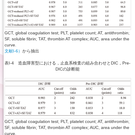
GCT, global coagulation test; PLT, platelet count; AT, antithrombin;
SF, soluble ﬁbrin; TAT, thrombin AT complex; AUC, area under the
curve.
文献I-6）
から抽出
表I-4 造血障害型における，止血系検査の組み合わせとDIC，Pre-
DICの診断能
GCT, global coagulation test; PLT, platelet count; AT, antithrombin;
SF, soluble ﬁbrin; TAT, thrombin AT complex; AUC, area under the
curve.