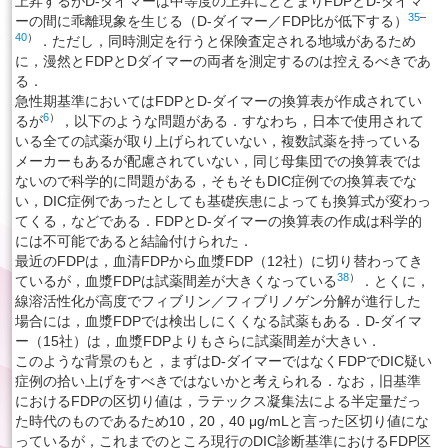
上昇するがD-ダイマーは中等度の上昇にとどまりFDPとD-ダイマ
35
–
ーの間に乖離現象を生じる（D-ダイマー／FDP比が低下する）
40
）
．ただし，同時測定を行うと保険査定される地域があるため
に，漫然とFDPとDダイマーの両者を測定するのは控えるべきであ
る．
急性期基準においてはFDPとD-ダイマーの換算表が作成されてい
6
）
るが
，以下のような問題がある．すなわち，日本で使用されて
いる全ての試薬が取り上げられていない，複数試薬を持っている
メーカーもあるが配慮されていない，同じ母集団での換算表では
ないので科学的に問題がある，そもそもDIC症例での換算表でな
い，DIC症例であったとしても基礎疾患によっても換算式が変わっ
てくる，などである．FDPとD-ダイマーの換算表の作成は科学的
には不可能であると結論付けられた．
最近のFDPは，血清FDPから血漿FDP（12社）に切り替わってき
38
）
ているが，血漿FDPは試薬間差が大きくなっている
．とくに，
線溶活性化が高度でフィブリン／フィブリノゲン分解が進行した
場合には，血漿FDPでは検出しにくくなる試薬もある．D-ダイマ
ー（15社）は，血漿FDPよりもさらに試薬間差が大きい．
このような背景のもと，まずはD-ダイマーではなくFDPでDIC疑い
症例の拾い上げをすべきではないかと考えられる．なお，旧基準
におけるFDPの区切り値は，ラテックス凝集法による半定量だっ
た時代のものであるため10，20，40 μg/mLと言った区切り値にな
っているが，これまでのところ現行のDIC診断基準におけるFDP区