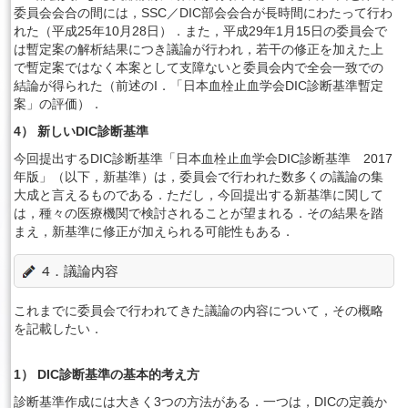
委員会会合の間には，SSC／DIC部会会合が長時間にわたって行わ
れた（平成25年10月28日）．また，平成29年1月15日の委員会で
は暫定案の解析結果につき議論が行われ，若干の修正を加えた上
で暫定案ではなく本案として支障ないと委員会内で全会一致での
結論が得られた（前述のI．「日本血栓止血学会DIC診断基準暫定
案」の評価）．
4） 新しいDIC診断基準
今回提出するDIC診断基準「日本血栓止血学会DIC診断基準 2017
年版」（以下，新基準）は，委員会で行われた数多くの議論の集
大成と言えるものである．ただし，今回提出する新基準に関して
は，種々の医療機関で検討されることが望まれる．その結果を踏
まえ，新基準に修正が加えられる可能性もある．
4．議論内容
これまでに委員会で行われてきた議論の内容について，その概略
を記載したい．
1） DIC診断基準の基本的考え方
診断基準作成には大きく3つの方法がある．一つは，DICの定義か