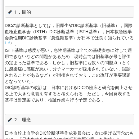
1．目的
DICの診断基準としては，旧厚生省DIC診断基準（旧基準），国際
血栓止血学会（ISTH）DIC診断基準（ISTH基準），日本救急医学
会急性期DIC診断基準（急性期基準）が日本では良く知られている
1
–
6
）
．
ISTH基準は感度が悪い，急性期基準は全ての基礎疾患に対して適
用できないなどの問題があるため，現時点では旧基準が最も評価
の定まった基準である．しかし，旧基準にも数々の問題点（とく
に感染症に感度が悪い，分子マーカーが採用されていない，誤診
されることがあるなど）が指摘されており，この改訂が重要課題
となっていた．
DIC診断基準の改訂は，日本におけるDICの臨床と研究を向上させ
る上で大きな意義を有すると考えられる．ただし，今回発表する
基準は暫定案であり，検証作業を行う予定である．
2．理念
日本血栓止血学会DIC診断基準作成委員会は，次に揚げる理念のも