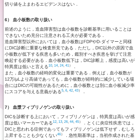
切り値を上まわるエビデンスはない．
6） 血小板数の取り扱い
前述のように，造血障害型は血小板数を診断基準に用いることは
できないため充分に注意される工夫が必要である．
造血障害型以外においては，血小板数はFDPやD-ダイマーと同様
にDIC診断に重要な検査所見である．ただし，DIC以外の原因で血
小板数が低下する疾患も多いため，鑑別すべき疾患を挙げて注意
喚起する必要がある．血小板数低下は，DIC診断上，感度は高いが
10
,
14
,
24
,
41
）
特異度は低いと言える
．
また，血小板数の経時的変化は重要である．例えば，血小板数が
12万/μLより高値であっても，血小板数が経時的に減少している場
合にはDICの可能性があるために，血小板数とは別に血小板減少率
5
,
6
,
42
,
43
）
にスコアを与える意義がある
．
7） 血漿フィブリノゲンの取り扱い
DICを診断する上において，フィブリノゲンは，特異度は高いが感
12
,
13
,
26
,
44
,
45
）
度は低いマーカーである
．とくに炎症性疾患では，
DICと思われる症例であってもフィブリノゲンは低下せず，むしろ
46
）
上昇することも少なくない
．急性期基準は，当初作成された基