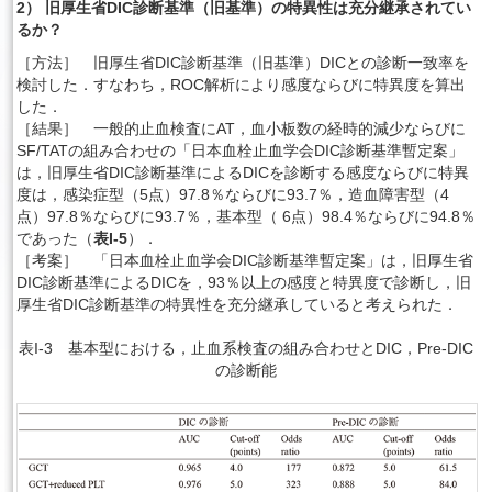
2） 旧厚生省DIC診断基準（旧基準）の特異性は充分継承されてい
るか？
［方法］ 旧厚生省DIC診断基準（旧基準）DICとの診断一致率を
検討した．すなわち，ROC解析により感度ならびに特異度を算出
した．
［結果］ 一般的止血検査にAT，血小板数の経時的減少ならびに
SF/TATの組み合わせの「日本血栓止血学会DIC診断基準暫定案」
は，旧厚生省DIC診断基準によるDICを診断する感度ならびに特異
度は，感染症型（5点）97.8％ならびに93.7％，造血障害型（4
点）97.8％ならびに93.7％，基本型（ 6点）98.4％ならびに94.8％
であった（
表I-5
）．
［考案］ 「日本血栓止血学会DIC診断基準暫定案」は，旧厚生省
DIC診断基準によるDICを，93％以上の感度と特異度で診断し，旧
厚生省DIC診断基準の特異性を充分継承していると考えられた．
表I-3 基本型における，止血系検査の組み合わせとDIC，Pre-DIC
の診断能