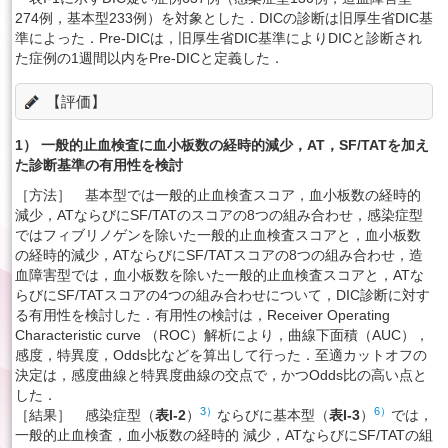
274例，基本型233例）を対象とした．DICの診断は旧厚生省DIC基
準によった．Pre-DICは，旧厚生省DIC基準によりDICと診断され
た症例の1週間以内をPre-DICと定義した．
【評価】
1） 一般的止血検査に血小板数の経時的減少，AT，SF/TATを加え
た診断基準の有用性を検討
［方法］ 基本型では一般的止血検査スコア，血小板数の経時的
減少，ATならびにSF/TATのスコアの8つの組み合わせ，感染症型
ではフィブリノゲンを除いた一般的止血検査スコアと，血小板数
の経時的減少，ATならびにSF/TATスコアの8つの組み合わせ，造
血障害型では，血小板数を除いた一般的止血検査スコアと，ATな
らびにSF/TATスコアの4つの組み合わせについて，DIC診断に対す
る有用性を検討した．有用性の検討は，Receiver Operating
Characteristic curve （ROC）解析により，曲線下面積（AUC），
感度，特異度，Odds比などを算出して行った．至適カットオフの
決定は，感度曲線と特異度曲線の交点で，かつOdds比の高い点と
した．
3）
6）
［結果］ 感染症型（
表I-2
）
ならびに基本型（
表I-3
）
では，
一般的止血検査，血小板数の経時的 減少，ATならびにSF/TATの組