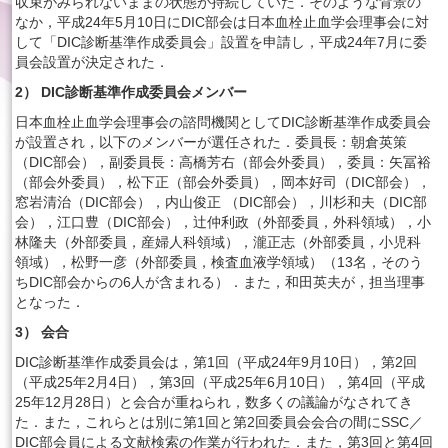
収束がみられないままの状態が持続していた．そのような背景の
なか，平成24年5月10日にDIC部会は日本血栓止血学会理事会に対
して「DIC診断基準作成委員会」設置を申請し，平成24年7月に委
員会設置が決定された．
2） DIC診断基準作成委員会メンバー
日本血栓止血学会理事会の諮問機関としてDIC診断基準作成委員会
が設置され，以下のメンバーが選任された．委員長：朝倉英策
（DIC部会），副委員長：高橋芳右（部会外委員），委員：矢冨裕
（部会外委員），松下正（部会外委員），岡本好司（DIC部会），
窓岩清治（DIC部会），内山俊正 （DIC部会），川杉和夫（DIC部
会），江口豊（DIC部会），辻仲利政（外部委員，外科領域），小
林隆夫（外部委員，産婦人科領域），瀧正志（外部委員，小児科
領域），松野一彦（外部委員，検査血液学領域）（13名，そのう
ちDIC部会からの6人が含まれる）．また，和田英夫が，担当理事
となった．
3） 会合
DIC診断基準作成委員会は，第1回（平成24年9月10日），第2回
（平成25年2月4日），第3回（平成25年6月10日），第4回（平成
25年12月28日）と会合が重ねられ，数多くの議論がなされてき
た．また，これらとは別に第1回と第2回委員会会合の間にSSC／
DIC部会員による文献検索の作業が行われた．また，第3回と第4回