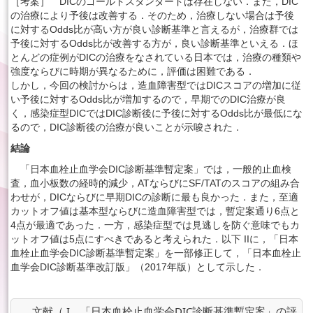
［考案］ DICのゴールドスタンダードは存在しない．また，DIC
の治療により予後は改善する．そのため，治療しない場合は予後
に対するOdds比が高い方が良い診断基準と言えるが，治療群では
予後に対するOdds比が改善する方が，良い診断基準といえる．ほ
とんどの症例がDICの治療をなされている日本では，治療の種類や
強度ならびに時期が異なるために，評価は困難である．
しかし，今回の検討からは，造血障害型ではDICスコアの増加に従
い予後に対するOdds比が増加するので，早期でのDIC治療が良
く，感染症型DICではDIC診断後に予後に対するOdds比が最低にな
るので，DIC診断後の治療が良いことが示唆された．
結論
「日本血栓止血学会DIC診断基準暫定案」では，一般的止血検
査，血小板数の経時的減少，ATならびにSF/TATのスコアの組み合
わせが，DICならびに早期DICの診断に最も良かった．また，至適
カットオフ値は基本型ならびに造血障害型では，暫定案通り6点と
4点が最適であった．一方，感染症型では見逃しを防ぐ意味でもカ
ットオフ値は5点にすべきであると考えられた．以下 IIに，「日本
血栓止血学会DIC診断基準暫定案」を一部修正して，「日本血栓止
血学会DIC診断基準改訂版」（2017年版）として示した．
文献（ I．「日本血栓止血学会DIC診断基準暫定案」の評