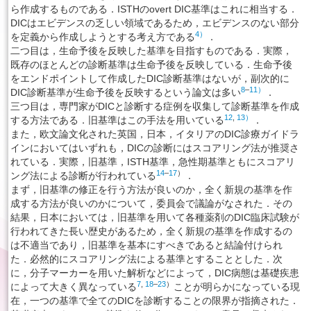
ら作成するものである．ISTHのovert DIC基準はこれに相当する．
DICはエビデンスの乏しい領域であるため，エビデンスのない部分
4）
を定義から作成しようとする考え方である
．
二つ目は，生命予後を反映した基準を目指すものである．実際，
既存のほとんどの診断基準は生命予後を反映している．生命予後
をエンドポイントして作成したDIC診断基準はないが，副次的に
8
–
11）
DIC診断基準が生命予後を反映するという論文は多い
．
三つ目は，専門家がDICと診断する症例を収集して診断基準を作成
12
,
13）
する方法である．旧基準はこの手法を用いている
．
また，欧文論文化された英国，日本，イタリアのDIC診療ガイドラ
インにおいてはいずれも，DICの診断にはスコアリング法が推奨さ
れている．実際，旧基準，ISTH基準，急性期基準ともにスコアリ
14
–
17
）
ング法による診断が行われている
．
まず，旧基準の修正を行う方法が良いのか，全く新規の基準を作
成する方法が良いのかについて，委員会で議論がなされた．その
結果，日本においては，旧基準を用いて各種薬剤のDIC臨床試験が
行われてきた長い歴史があるため，全く新規の基準を作成するの
は不適当であり，旧基準を基本にすべきであると結論付けられ
た．必然的にスコアリング法による基準とすることとした．次
に，分子マーカーを用いた解析などによって，DIC病態は基礎疾患
7
,
18
–
23
）
によって大きく異なっている
ことが明らかになっている現
在，一つの基準で全てのDICを診断することの限界が指摘された．