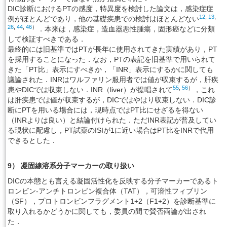
DIC診断におけるPTの感度，特異度を検討した論文は，感染症症
12
,
13
,
例がほとんどであり，他の基礎疾患での検討はほとんどない
26
,
44
,
46
）
．本来は，感染症，造血器悪性腫瘍，固形癌などに分類
して検証すべきである．
最終的には旧基準ではPTが長年に使用されてきた実績があり，PT
を採用することになった．なお，PTの表記を旧基準で用いられて
きた「PT比」表示にすべきか，「INR」表示にするかに関しても
議論された．INRはワルファリン服用者では値が収束するが，肝疾
55
,
56
）
患やDICでは収束しない．INR（liver）が提唱されて
，これ
は肝疾患では値が収束するが，DICではやはり収束しない．DIC診
断にPTを用いる場合には，現時点ではPT比にせざるを得ない
（INRよりは良い）と結論付けられた．ただINR表記が普及してい
る現状に配慮し，PT試薬のISIが1に近い場合はPT比をINRで代用
できるとした．
9） 凝固線溶系分子マーカーの取り扱い
DICの本態とも言える凝固活性化を反映する分子マーカーであるト
ロンビン-アンチトロンビン複合体（TAT），可溶性フィブリン
（SF），プロトロンビンフラグメント1+2（F1+2）を診断基準に
取り入れるかどうかに関しても，委員の間で賛否両論が出され
た．