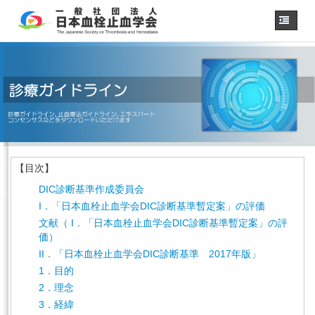
ホーム
学会概要
・理事長挨拶
各種委員会
学会誌
診療
ガイドライン
【目次】
用語集
DIC診断基準作成委員会
認定医制度
I．「日本血栓止血学会DIC診断基準暫定案」の評価
認定技師制度
文献（ I．「日本血栓止血学会DIC診断基準暫定案」の評
学術集会
価）
会員専用
II．「日本血栓止血学会DIC診断基準 2017年版」
1．目的
事務手続き
（入退会・変更）
2．理念
リンク
3．経緯