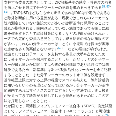
支持する委員の意見としては，DIC診断基準の感度・特異度の両者
25
,
57
–
を向上させる観点で分子マーカーの意義を求めるべきである
61
）
，TATやSFはどちらも全く正常であればDICは否定的であるな
ど除外診断的に用いる意義がある，現状ではこれらのマーカーを
院内測定していない施設の方が多いが診断基準に採用することで
普及が期待される，院内測定していない施設であっても後日に結
果を確認することで誤診対策になる，などの理由が挙げられた．
一方で否定的な委員の意見としては，即日結果の出ない施設の方
が多い，これらの分子マーカーは，とくに小児科では採血が困難
62
）
な患者も多く偽高値となりやすい
，などの理由が挙げられた．
結論としては分子マーカーを支持する委員が大勢を占めたため
に，分子マーカーを採用することとした．ただし，どの分子マー
カーが最も良いかに関しては今後の検討課題であり現時点では未
解決であるため，新基準には3つの凝固活性化マーカーを全て記載
することとした．また分子マーカーのカットオフ値を設定せず，
基準範囲上限に対する上昇の程度でスコアを与えた．除外診断的
に用いるというのも理にかなってはいるが，分子マーカーが基準
範囲内であればマイナススコアにするという方法では，後日検査
がかえってきて診断が反転してしまう懸念があるために，この方
法は採用しないこととした．
わが国では，可溶性フィブリンモノマー複合体（SFMC）測定試薬
として，フィブリンモノマー複合体（FMC；ロッシュ）と可溶性
63
–