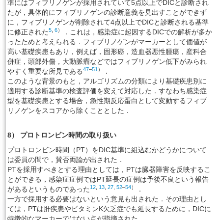
準にはフィブリノゲンが採用されていて5点以上でDICと診断され
たが，具体的にフィブリノゲンの診断意義を見出すことができず
に，フィブリノゲンが削除されて4点以上でDICと診断される基準
5
,
6
）
に修正された
．これは，感染症に起因するDICでの解析が多か
ったためと考えられる．フィブリノゲンがマーカーとして価値が
高い基礎疾患もあり，例えば，固形癌，造血器悪性腫瘍，産科合
併症，頭部外傷，大動脈瘤などではフィブリノゲン低下がみられ
47
–
51
）
やすく重要な所見である
．
このような背景のもと，アルゴリズムの分類により基礎疾患別に
適用する診断基準の検査評価を変えて対応した．すなわち感染症
型を基礎疾患とする場合，急性期反応蛋白として変動するフィブ
リノゲンをスコアから除くこととした．
8） プロトロンビン時間の取り扱い
プロトロンビン時間（PT）をDIC基準に組込むかどうかについて
は委員の間で，賛否両論が出された．
PTを採用すべきとする理由としては，PTは臓器障害を反映するこ
とができる，感染症症例ではPT延長の症例は予後不良という報告
12
,
13
,
27
,
52
–
54
）
があるというものであった
．
一方で採用する必要はないという意見も出された．その理由とし
ては，PTは肝疾患やビタミンK欠乏症でも延長するために，DICに
特徴的なマーカーではない点が指摘された．