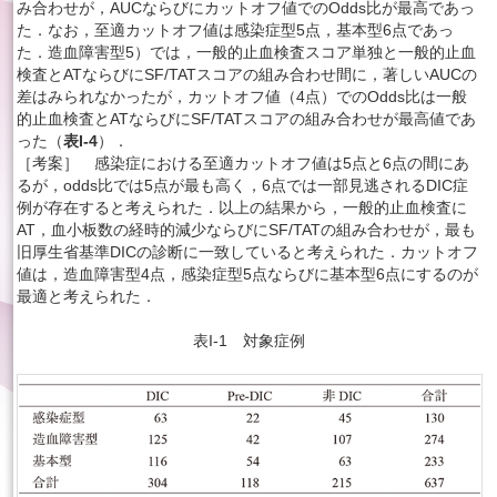
み合わせが，AUCならびにカットオフ値でのOdds比が最高であっ
た．なお，至適カットオフ値は感染症型5点，基本型6点であっ
た．造血障害型5）では，一般的止血検査スコア単独と一般的止血
検査とATならびにSF/TATスコアの組み合わせ間に，著しいAUCの
差はみられなかったが，カットオフ値（4点）でのOdds比は一般
的止血検査とATならびにSF/TATスコアの組み合わせが最高値であ
った（
表I-4
）．
［考案］ 感染症における至適カットオフ値は5点と6点の間にあ
るが，odds比では5点が最も高く，6点では一部見逃されるDIC症
例が存在すると考えられた．以上の結果から，一般的止血検査に
AT，血小板数の経時的減少ならびにSF/TATの組み合わせが，最も
旧厚生省基準DICの診断に一致していると考えられた．カットオフ
値は，造血障害型4点，感染症型5点ならびに基本型6点にするのが
最適と考えられた．
表I-1 対象症例