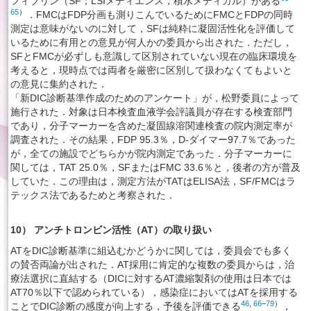
フィブリン（SF；LSIメディエンス，積水メディカル）がある
65
）
．FMCはFDP分画も測りこんでいるためにFMCとFDPの同時
測定は意味がないのに対して，SFは純粋に凝固活性化を評価して
いるために有用との意見が何人かの委員から出された．ただし，
SFとFMCが必ずしも意識して区別されていない現在の臨床環境を
考えると，現時点では両者を厳密に区別して扱わなくてもよいと
の意見に集約された．
「新DIC診断基準作成のためのアンケート」が，松野委員によって
施行された．対象は日本検査血液学会評議員が存在する検査部門
であり，分子マーカーを含めた凝固線溶関連検査の院内測定率が
調査された．その結果，FDP 95.3％，D-ダイマー97.7％であった
が，全ての施設でどちらかが院内測定であった．分子マーカーに
関しては，TAT 25.0％，SFまたはFMC 33.6％と，後者の方が普及
していた．この理由は，測定方法がTATはELISA法，SF/FMCはラ
テックス法であるためと考察された．
10） アンチトロンビン活性（AT）の取り扱い
ATをDIC診断基準に組込むかどうかに関しては，委員会でも多く
の賛否両論が出された．AT採用に肯定的な複数の委員からは，治
療法選択に直結する（DICに対するAT濃縮製剤の使用は日本では
AT70％以下で認められている），感染症においてはATを採用する
46
,
66
–
79
）
ことでDIC診断の感度が向上する，予後を評価できる
，