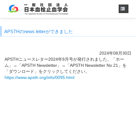
ホーム
APSTHのnews letterができました
学会概要
・理事長挨拶
各種委員会
2024年08月30日
学会誌
APSTHニュースレター2024年9月号が発行されました。「ホー
ム」→「APSTH Newsletter」→「APSTH Newsletter No.21」を
診療
ガイドライン
「ダウンロード」をクリックしてください。
用語集
https://www.apsth.org/info/0095.html
認定医制度
認定技師制度
学術集会
会員専用
事務手続き
（入退会・変更）
リンク