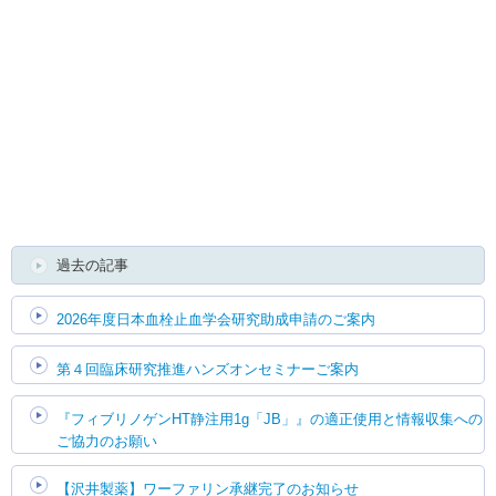
English
過去の記事
2026年度日本血栓止血学会研究助成申請のご案内
第４回臨床研究推進ハンズオンセミナーご案内
『フィブリノゲンHT静注用1g「JB」』の適正使用と情報収集への
ご協力のお願い
【沢井製薬】ワーファリン承継完了のお知らせ