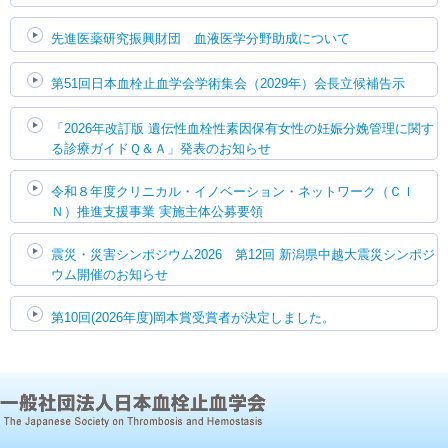
先進医薬研究振興財団 血液医学分野助成について
第51回日本血栓止血学会学術集会（2029年）会長立候補告示
「2026年改訂版 遺伝性血栓性素因保有女性の妊娠分娩管理に関す
る診療ガイドＱ＆Ａ」発表のお知らせ
令和８年度クリニカル・イノベーション・ネットワーク（ＣＩ
Ｎ）推進支援事業 実施主体公募要領
震災・災害シンポジウム2026 第12回 新潟県中越大震災シンポジ
ウム開催のお知らせ
第10回(2026年度)岡本賞受賞者が決定しました。