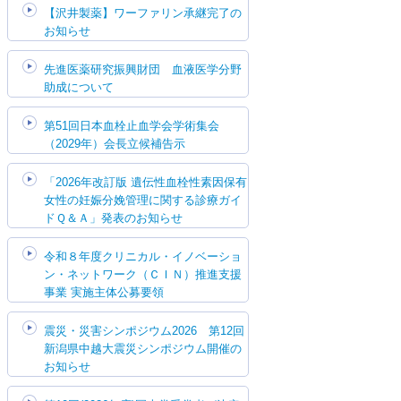
【沢井製薬】ワーファリン承継完了の
お知らせ
先進医薬研究振興財団 血液医学分野
助成について
第51回日本血栓止血学会学術集会
（2029年）会長立候補告示
「2026年改訂版 遺伝性血栓性素因保有
女性の妊娠分娩管理に関する診療ガイ
ドＱ＆Ａ」発表のお知らせ
令和８年度クリニカル・イノベーショ
ン・ネットワーク（ＣＩＮ）推進支援
事業 実施主体公募要領
震災・災害シンポジウム2026 第12回
新潟県中越大震災シンポジウム開催の
お知らせ