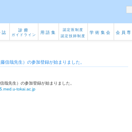
診療
認定医制度
会誌
用語集
学術集会
会員
ガイドライン
認定技師制度
後藤信哉先生）の参加登録が始まりました。
藤信哉先生）の参加登録が始まりました。
65.med.u-tokai.ac.jp