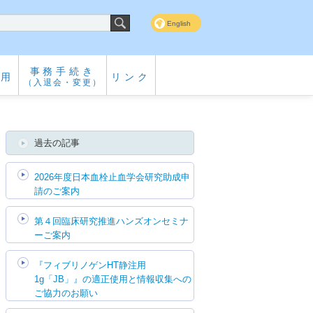
English
事務手続き
専用
リンク
（入退会・変更）
過去の記事
2026年度日本血栓止血学会研究助成申
請のご案内
第４回臨床研究推進ハンズオンセミナ
ーご案内
『フィブリノゲンHT静注用
1g「JB」』の適正使用と情報収集への
ご協力のお願い