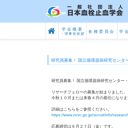
学会概要
各種委員会
学
・理事長挨拶
研究員募集！ 国立循環器病研究センタ
研究員募集！ 国立循環器病研究センター
リサーチフェローの募集が始まりました。
今秋１０月または来春４月の着任になりま
詳細はこちらをご参照ください。
https://www.ncvc.go.jp/recruit/info/resear
応募締切は６月２７日（金）です。