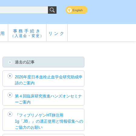
English
事務手続き
専用
リンク
（入退会・変更）
過去の記事
2026年度日本血栓止血学会研究助成申
請のご案内
第４回臨床研究推進ハンズオンセミナ
ーご案内
『フィブリノゲンHT静注用
1g「JB」』の適正使用と情報収集への
ご協力のお願い