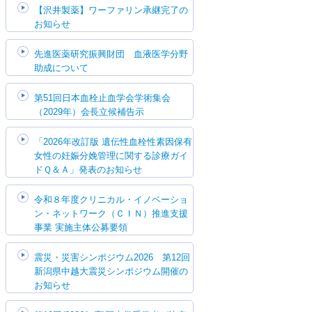
【沢井製薬】ワーファリン承継完了の
お知らせ
先進医薬研究振興財団 血液医学分野
助成について
第51回日本血栓止血学会学術集会
（2029年）会長立候補告示
「2026年改訂版 遺伝性血栓性素因保有
女性の妊娠分娩管理に関する診療ガイ
ドＱ＆Ａ」発表のお知らせ
令和８年度クリニカル・イノベーショ
ン・ネットワーク（ＣＩＮ）推進支援
事業 実施主体公募要領
震災・災害シンポジウム2026 第12回
新潟県中越大震災シンポジウム開催の
お知らせ