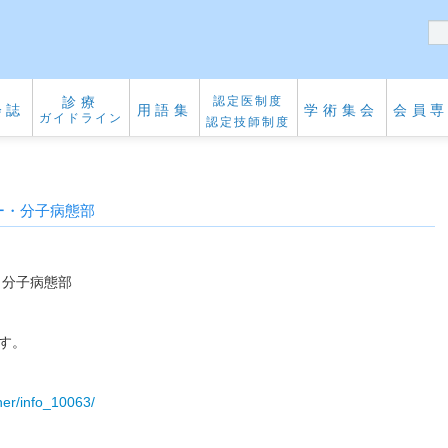
診療
認定医制度
会誌
用語集
学術集会
会員
ガイドライン
認定技師制度
ー・分子病態部
・分子病態部
す。
cher/info_10063/