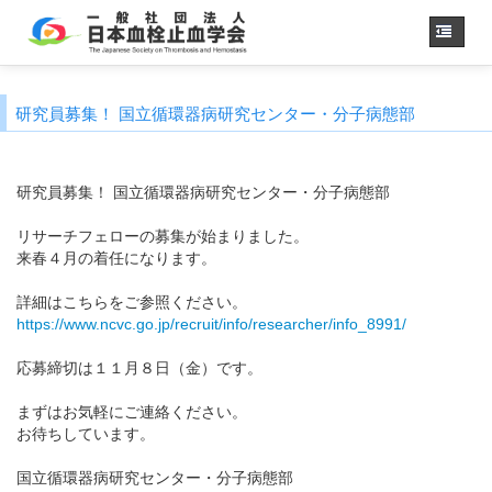
ホーム
研究員募集！ 国立循環器病研究センター・分子病態部
学会概要
・理事長挨拶
各種委員会
研究員募集！ 国立循環器病研究センター・分子病態部
学会誌
リサーチフェローの募集が始まりました。
診療
ガイドライン
来春４月の着任になります。
用語集
詳細はこちらをご参照ください。
認定医制度
https://www.ncvc.go.jp/recruit/info/researcher/info_8991/
認定技師制度
学術集会
応募締切は１１月８日（金）です。
会員専用
まずはお気軽にご連絡ください。
事務手続き
（入退会・変更）
お待ちしています。
リンク
国立循環器病研究センター・分子病態部