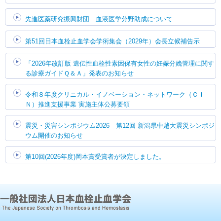
先進医薬研究振興財団 血液医学分野助成について
第51回日本血栓止血学会学術集会（2029年）会長立候補告示
「2026年改訂版 遺伝性血栓性素因保有女性の妊娠分娩管理に関す
る診療ガイドＱ＆Ａ」発表のお知らせ
令和８年度クリニカル・イノベーション・ネットワーク（ＣＩ
Ｎ）推進支援事業 実施主体公募要領
震災・災害シンポジウム2026 第12回 新潟県中越大震災シンポジ
ウム開催のお知らせ
第10回(2026年度)岡本賞受賞者が決定しました。