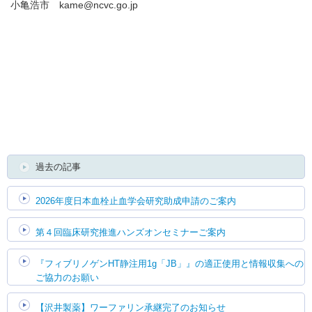
小亀浩市 kame@ncvc.go.jp
English
過去の記事
2026年度日本血栓止血学会研究助成申請のご案内
第４回臨床研究推進ハンズオンセミナーご案内
『フィブリノゲンHT静注用1g「JB」』の適正使用と情報収集への
ご協力のお願い
【沢井製薬】ワーファリン承継完了のお知らせ