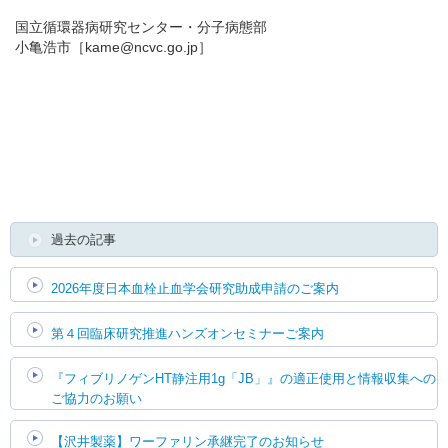
国立循環器病研究センター・分子病態部
小亀浩市［kame@ncvc.go.jp］
English
過去の記事
2026年度日本血栓止血学会研究助成申請のご案内
第４回臨床研究推進ハンズオンセミナーご案内
『フィブリノゲンHT静注用1g「JB」』の適正使用と情報収集への
ご協力のお願い
【沢井製薬】ワーファリン承継完了のお知らせ