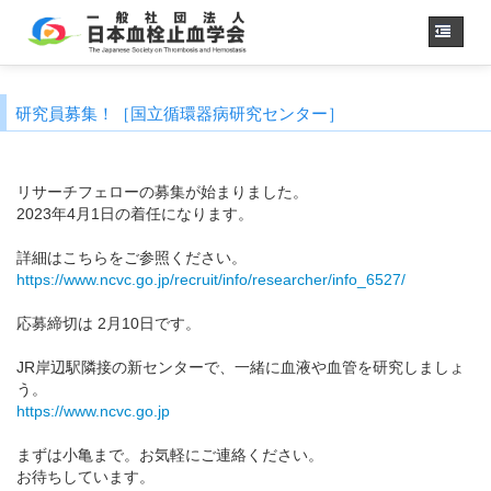
ホーム
研究員募集！［国立循環器病研究センター］
学会概要
・理事長挨拶
各種委員会
リサーチフェローの募集が始まりました。
学会誌
2023年4月1日の着任になります。
診療
ガイドライン
詳細はこちらをご参照ください。
用語集
https://www.ncvc.go.jp/recruit/info/researcher/info_6527/
認定医制度
応募締切は 2月10日です。
認定技師制度
学術集会
JR岸辺駅隣接の新センターで、一緒に血液や血管を研究しましょ
う。
会員専用
https://www.ncvc.go.jp
事務手続き
（入退会・変更）
まずは小亀まで。お気軽にご連絡ください。
リンク
お待ちしています。