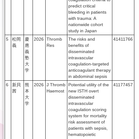
predict critical
bleeding in patients
with trauma: A
nationwide cohort
study in Japan
5
松岡
慶
2026
Thromb
The risks and
41411766
義
應
Res
benefits of
義
disseminated
塾
intravascular
大
coagulation-targeted
学
anticoagulant therapy
in abdominal sepsis
6
新貝
熊
2026
J Thromb
Potential utility of the
41177457
茜
本
Haemost
new ISTH overt
大
disseminated
学
intravascular
coagulation scoring
system for mortality
risk assessment of
patients with sepsis,
hematopoietic