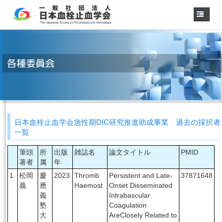
ホーム
学会概要
・理事長挨拶
各種委員会
学会誌
診療
ガイドライン
日本血栓止血学会急性期DIC研究推進助成事業 過去の採択者
用語集
一覧
認定医制度
認定技師制度
筆頭
所
出版
雑誌名
論文タイトル
PMID
学術集会
著者
属
年
1
松岡
慶
2023
Thromb
Persistent and Late-
37871648
会員専用
義
應
Haemost
Onset Disseminated
事務手続き
（入退会・変更）
義
Intrabascular
塾
Coagulation
リンク
大
AreClosely Related to