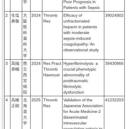
学
Poor Prognosis in
Patients with Sepsis
English
2
生塩
大
2024
Thromb
Efficacy of
39024902
典敬
阪
Res
unfractionated
医
heparin in patients
科
with moderate
薬
sepsis-induced
科
coagulopathy: An
大
observational study
学
3
高端
県
2024
Res Pract
Hyperfibrinolysis: a
39430866
恭輔
立
Thromb
crucial phenotypic
西
Haemost
abnormality of
宮
posttraumatic
病
fibrinolytic
院
dysfunction
4
高橋
北
2025
Thromb
Validation of the
41232203
正樹
海
Res
Japanese Association
道
for Acute Medicine-2
大
disseminated
学
intravascular
coagulation criteria to