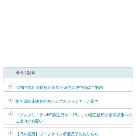
English
過去の記事
2026年度日本血栓止血学会研究助成申請のご案内
第４回臨床研究推進ハンズオンセミナーご案内
『フィブリノゲンHT静注用1g「JB」』の適正使用と情報収集への
ご協力のお願い
【沢井製薬】ワーファリン承継完了のお知らせ