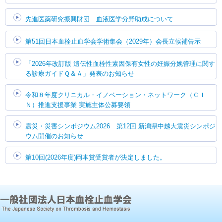
先進医薬研究振興財団 血液医学分野助成について
第51回日本血栓止血学会学術集会（2029年）会長立候補告示
「2026年改訂版 遺伝性血栓性素因保有女性の妊娠分娩管理に関す
る診療ガイドＱ＆Ａ」発表のお知らせ
令和８年度クリニカル・イノベーション・ネットワーク（ＣＩ
Ｎ）推進支援事業 実施主体公募要領
震災・災害シンポジウム2026 第12回 新潟県中越大震災シンポジ
ウム開催のお知らせ
第10回(2026年度)岡本賞受賞者が決定しました。