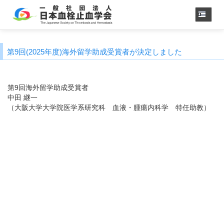
ホーム
第9回(2025年度)海外留学助成受賞者が決定しました
学会概要
・理事長挨拶
各種委員会
第9回海外留学助成受賞者
学会誌
中田 継一
（大阪大学大学院医学系研究科 血液・腫瘍内科学 特任助教）
診療
ガイドライン
用語集
認定医制度
認定技師制度
学術集会
会員専用
事務手続き
（入退会・変更）
リンク