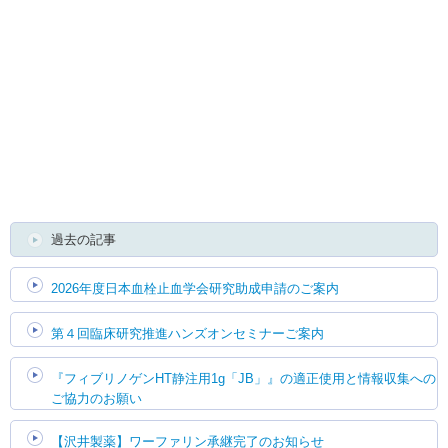
English
過去の記事
2026年度日本血栓止血学会研究助成申請のご案内
第４回臨床研究推進ハンズオンセミナーご案内
『フィブリノゲンHT静注用1g「JB」』の適正使用と情報収集への
ご協力のお願い
【沢井製薬】ワーファリン承継完了のお知らせ