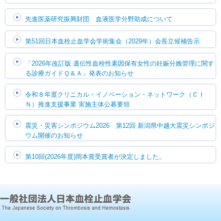
先進医薬研究振興財団 血液医学分野助成について
第51回日本血栓止血学会学術集会（2029年）会長立候補告示
「2026年改訂版 遺伝性血栓性素因保有女性の妊娠分娩管理に関す
る診療ガイドＱ＆Ａ」発表のお知らせ
令和８年度クリニカル・イノベーション・ネットワーク（ＣＩ
Ｎ）推進支援事業 実施主体公募要領
震災・災害シンポジウム2026 第12回 新潟県中越大震災シンポジ
ウム開催のお知らせ
第10回(2026年度)岡本賞受賞者が決定しました。