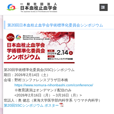
ホーム
第20回日本血栓止血学会学術標準化委員会シンポジウム
学会概要
・理事長挨拶
各種委員会
学会誌
診療
ガイドライン
用語集
第20回学術標準化委員会(SSC)シンポジウム
認定医制度
期日：2026年2月14日（土）
認定技師制度
会場：野村コンファレンスプラザ日本橋
学術集会
https://www.nomura-nihonbashi.com/conference/
※教育講演はオンデマンド配信のみ
会員専用
<2026年2月16日（月）～3月16日（月）>
事務手続き
（入退会・変更）
世話人：奥 健志（東海大学医学部内科学系 リウマチ内科学）
第20回SSCシンポジウム ポスター
リンク