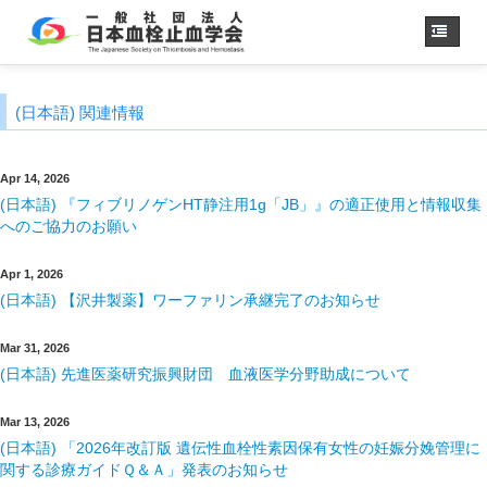
Home
(日本語) 関連情報
About us
JSTH Secretariat
Apr 14, 2026
Official Journal
(日本語) 『フィブリノゲンHT静注用1g「JB」』の適正使用と情報収集
へのご協力のお願い
Next Annual Congress
APSTH-JSTH Joint Symposium
Apr 1, 2026
(日本語) 【沢井製薬】ワーファリン承継完了のお知らせ
Next SSC Symposium
Mar 31, 2026
(日本語) 先進医薬研究振興財団 血液医学分野助成について
日本語
Mar 13, 2026
(日本語) 「2026年改訂版 遺伝性血栓性素因保有女性の妊娠分娩管理に
関する診療ガイドＱ＆Ａ」発表のお知らせ