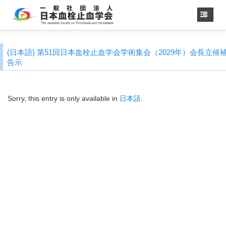
Home
(日本語) 第51回日本血栓止血学会学術集会（2029年）会長立候
About us
告示
JSTH Secretariat
Official Journal
Sorry, this entry is only available in
日本語
.
Next Annual Congress
APSTH-JSTH Joint Symposium
Next SSC Symposium
日本語