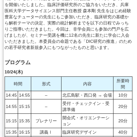
を開催いたしました。臨床評価研究所のご協力をいただき、兵庫
医科大学データサイエンス部門主任教授 森本剛 先生をはじめ経験
English
豊富なチューターの先生にもご参加いただき、臨床研究の基礎か
ら解析テーマの決定、実際の統計解析までを以下の日程でみっち
りご指導いただきました。今回は、非学会員にも参加の門戸を広
げましたが、セミナー受講を機に12名の先生に新たに学会に入会
いただきました。本委員会の命題である「DIC研究の推進」のため
の若手研究者新規参入にもつながったものと思います。
プログラム
10/24(木)
所要時
時間
形式
内容
間
14:45
14:55
–
北広島駅・西口発 → 会場
10分
受付・チェックイン・受
14:55
15:15
–
20分
講準備
開会式・オリエンテーシ
15:15
15:35
プレナリー
20分
ョン
15:35
16:15
講義Ⅰ
臨床研究デザイン
40分