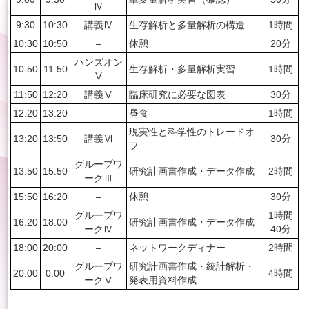
Ⅳ
9:30
10:30
講義Ⅳ
生存解析と多量解析の構造
1時間
10:30
10:50
–
休憩
20分
ハンズオン
10:50
11:50
生存解析・多量解析実習
1時間
Ⅴ
11:50
12:20
講義Ⅴ
臨床研究に必要な図表
30分
12:20
13:20
–
昼食
1時間
現実性と科学性のトレードオ
13:20
13:50
講義Ⅵ
30分
フ
グループワ
13:50
15:50
研究計画書作成・データ作成
2時間
ークⅢ
15:50
16:20
–
休憩
30分
グループワ
1時間
16:20
18:00
研究計画書作成・データ作成
ークⅣ
40分
18:00
20:00
–
ネットワークディナー
2時間
グループワ
研究計画書作成・統計解析・
20:00
0:00
4時間
ークⅤ
発表用資料作成