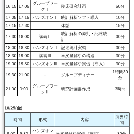
グループワー
16:15
17:05
臨床研究計画
50分
クⅠ
17:05
17:15
ハンズオンⅠ
統計解析ソフト導入
10分
17:15
17:30
–
休憩
15分
統計解析の原則・記述統
17:30
18:00
講義Ⅱ
30分
計
18:00
18:30
ハンズオンⅡ
記述統計実習
30分
18:30
19:00
講義Ⅲ
単変量解析の構造
30分
19:00
19:30
ハンズオンⅢ
単変量解析実習（導入）
30分
1時間30
19:30
21:00
–
グループディナー
分
グループワー
21:00
0:00
研究計画書作成
3時間
クⅡ
10/25(金)
所要時
時間
形式
内容
間
ハンズオン
9:00
9:30
単変量解析実習（確認）
30分