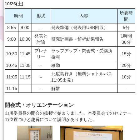
10/26(土)
所要時
時間
形式
内容
間
8:55
9:00
–
発表準備（発表用USB回収）
5分
発表と
1時間
9:00
10:30
研究計画書・解析結果報告
討論
30分
プレナ
ラップアップ・閉会式・受講所
10:30
11:45
15分
リー
授与
10:45
11:05
–
移動
20分
北広島行き（無料シャトルバス
11:05
11:15
–
10分
11:05出発）
11:15
–
解散
–
開会式・オリエンテーション
山川委員長の開会の挨拶で始まりました。本委員会でのセミナー
の位置づけと趣旨について説明がありました。