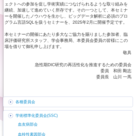
ェクトへの参加を促し学術実績につなげられるような取り組みを
継続、加速して進めていく所存です。その一つとして、本セミナ
ーを開催したノウハウを生かし、ビッグデータ解析に必須のプロ
グラム言語SQLを扱うセミナーを、2025年2月に開催予定です。
本セミナーの開催にあたり多大なご協力を賜りました参加者、臨
床評価研究所スタッフ、学会事務局、本委員会委員の皆様にこの
場を借りて御礼申し上げます。
敬具
急性期DIC研究の再活性化を推進するための委員会
委員 和田 剛志
委員長 山川 一馬
各種委員会
学術標準化委員会(SSC)
血友病部会
血栓性素因部会