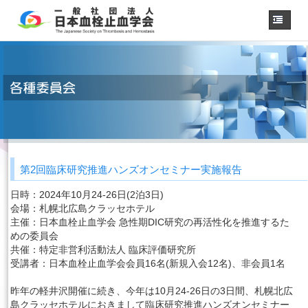
ホーム
学会概要
・理事長挨拶
各種委員会
学会誌
診療
ガイドライン
第2回臨床研究推進ハンズオンセミナー実施報告
用語集
認定医制度
日時：2024年10月24-26日(2泊3日)
会場：札幌北広島クラッセホテル
認定技師制度
学術集会
主催：日本血栓止血学会 急性期DIC研究の再活性化を推進するた
めの委員会
会員専用
共催：特定非営利活動法人 臨床評価研究所
受講者：日本血栓止血学会会員16名(新規入会12名)、非会員1名
事務手続き
（入退会・変更）
昨年の軽井沢開催に続き、今年は10月24-26日の3日間、札幌北広
リンク
島クラッセホテルにおきまして臨床研究推進ハンズオンセミナー