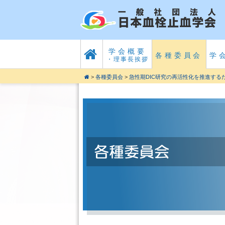
学会概要
各種委員会
学
・理事長挨拶
>
各種委員会
>
急性期DIC研究の再活性化を推進する