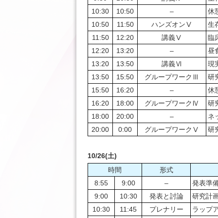
10:30
10:50
–
休
10:50
11:50
ハンズオンⅤ
生
11:50
12:20
講義Ⅴ
臨
12:20
13:20
–
昼
13:20
13:50
講義Ⅵ
現
13:50
15:50
グループワークⅢ
研
15:50
16:20
–
休
16:20
18:00
グループワークⅣ
研
18:00
20:00
–
ネ
20:00
0:00
グループワークⅤ
研
10/26(土)
時間
形式
8:55
9:00
–
発表準備
9:00
10:30
発表と討論
研究計
10:30
11:45
プレナリー
ラップ