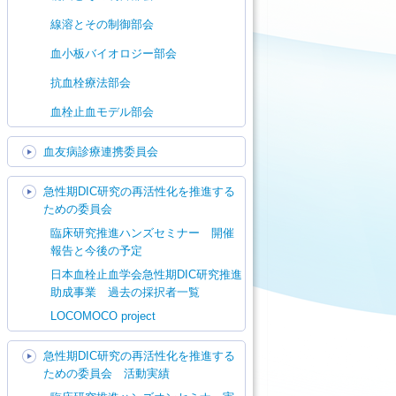
線溶とその制御部会
血小板バイオロジー部会
抗血栓療法部会
血栓止血モデル部会
血友病診療連携委員会
急性期DIC研究の再活性化を推進する
ための委員会
臨床研究推進ハンズセミナー 開催
報告と今後の予定
日本血栓止血学会急性期DIC研究推進
助成事業 過去の採択者一覧
LOCOMOCO project
急性期DIC研究の再活性化を推進する
ための委員会 活動実績