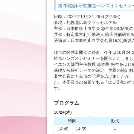
第2回臨床研究推進ハンズオンセミナ
日時：2024年10月24-26日(2泊3日)
会場：札幌北広島クラッセホテル
主催：日本血栓止血学会 急性期DIC研究
共催：特定非営利活動法人 臨床評価研究
受講者：日本血栓止血学会会員16名(新規入
昨年の軽井沢開催に続き、今年は10月24
推進ハンズオンセミナーを開催いたしまし
イエンス部門主任教授 森本剛 先生をは
基礎から解析テーマの決定、実際の統計解
非学会員にも参加の門戸を広げましたが、
た。本委員会の命題である「DIC研究の
す。
プログラム
10/24(木)
時間
形式
14:45
14:55
–