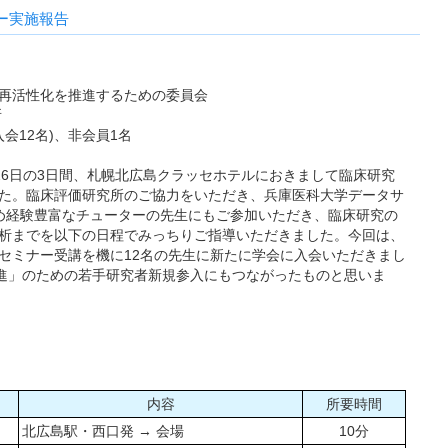
ー実施報告
の再活性化を推進するための委員会
所
会12名)、非会員1名
-26日の3日間、札幌北広島クラッセホテルにおきまして臨床研究
た。臨床評価研究所のご協力をいただき、兵庫医科大学データサ
じめ経験豊富なチューターの先生にもご参加いただき、臨床研究の
析までを以下の日程でみっちりご指導いただきました。今回は、
セミナー受講を機に12名の先生に新たに学会に入会いただきまし
推進」のための若手研究者新規参入にもつながったものと思いま
内容
所要時間
北広島駅・西口発 → 会場
10分