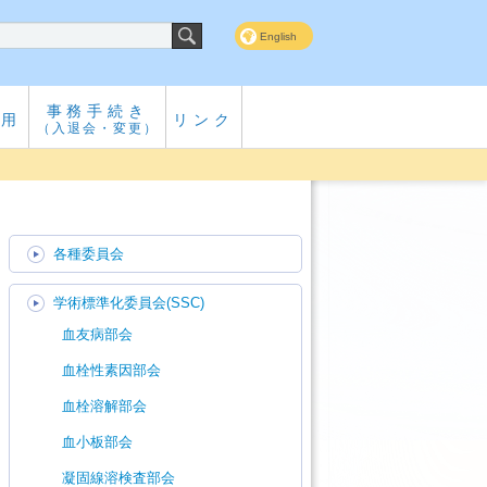
English
事務手続き
専用
リンク
（入退会・変更）
各種委員会
学術標準化委員会(SSC)
血友病部会
血栓性素因部会
血栓溶解部会
血小板部会
凝固線溶検査部会