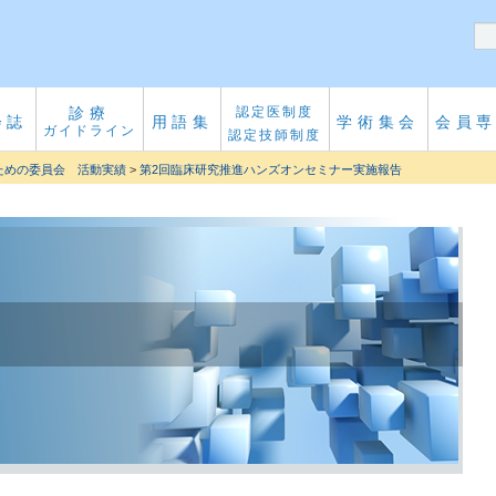
診療
認定医制度
会誌
用語集
学術集会
会員
ガイドライン
認定技師制度
ための委員会 活動実績
>
第2回臨床研究推進ハンズオンセミナー実施報告