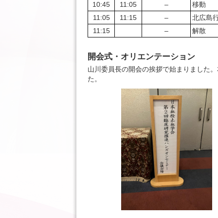
10:45
11:05
–
移動
11:05
11:15
–
北広島行
11:15
–
解散
開会式・オリエンテーション
山川委員長の開会の挨拶で始まりました。
た。