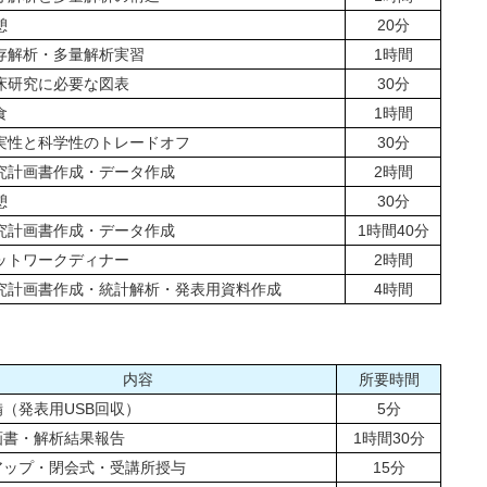
憩
20分
存解析・多量解析実習
1時間
床研究に必要な図表
30分
食
1時間
実性と科学性のトレードオフ
30分
究計画書作成・データ作成
2時間
憩
30分
究計画書作成・データ作成
1時間40分
ットワークディナー
2時間
究計画書作成・統計解析・発表用資料作成
4時間
内容
所要時間
（発表用USB回収）
5分
画書・解析結果報告
1時間30分
アップ・閉会式・受講所授与
15分