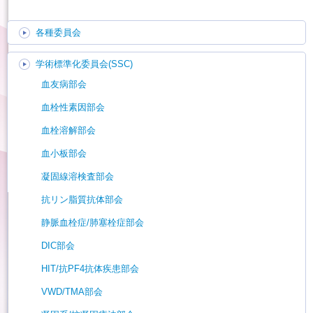
各種委員会
学術標準化委員会(SSC)
血友病部会
血栓性素因部会
血栓溶解部会
血小板部会
凝固線溶検査部会
抗リン脂質抗体部会
静脈血栓症/肺塞栓症部会
DIC部会
HIT/抗PF4抗体疾患部会
VWD/TMA部会