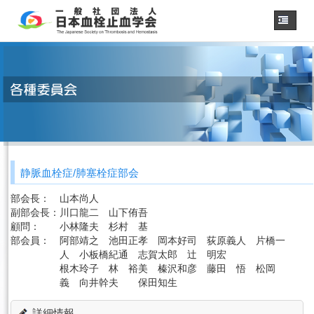
ホーム
学会概要
・理事長挨拶
各種委員会
学会誌
診療
ガイドライン
静脈血栓症/肺塞栓症部会
用語集
認定医制度
部会長：
山本尚人
副部会長：
川口龍二 山下侑吾
認定技師制度
学術集会
顧問：
小林隆夫 杉村 基
部会員：
阿部靖之 池田正孝 岡本好司 荻原義人 片橋一
会員専用
人 小板橋紀通 志賀太郎 辻 明宏
根木玲子 林 裕美 榛沢和彦 藤田 悟 松岡
事務手続き
（入退会・変更）
義 向井幹夫 保田知生
リンク
詳細情報