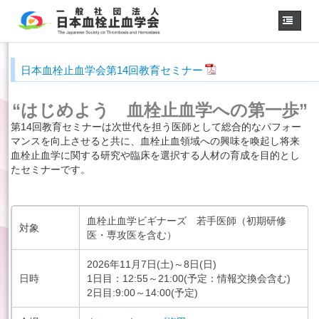
ホーム
日本血栓止血学会第14回教育セミナー
学会概要
・理事長挨拶
各種委員会
“はじめよう 血栓止血学への第一歩”
第14回教育セミナーは次世代を担う医師として総合的なパフォー
学会誌
マンスを向上させると共に、血栓止血領域への興味を喚起し将来
診療
血栓止血学に関する研究や臨床を選択する人材の育成を目的とし
ガイドライン
たセミナーです。
用語集
認定医制度
認定技師制度
血栓止血学ビギナーズ 若手医師（初期研修
対象
学術集会
医・専攻医を含む）
会員専用
2026年11月7日(土)～8日(日)
日時
事務手続き
1日目：12:55～21:00(予定：情報交換会含む)
（入退会・変更）
2日目:9:00～14:00(予定)
リンク