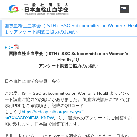
ホーム
国際血栓止血学会（ISTH）SSC Subcommittee on Women’s Heal
よりアンケート調査ご協力のお願い
学会概要
・理事長挨拶
各種委員会
PDF
国際血栓止血学会（ISTH）SSC Subcommittee on Women’s
学会誌
Healthより
アンケート調査ご協力のお願い
診療
ガイドライン
用語集
日本血栓止血学会会員 各位
認定医制度
認定技師制度
この度、ISTH SSC Subcommittee on Women’s Healthよりアンケ
学術集会
ート調査ご協力のお願いがありました。 調査方法詳細については
添付PDFをご確認頂き、記載のQRコード、
会員専用
もしくは
https://redcap.isth.org/surveys/?
s=7XXACDX4FJ8LKNRW
より、 選択式のアンケートにご回答をお
事務手続き
（入退会・変更）
願い致します。日本語で回答頂けます。
リンク
是非、多くの方にこのアンケート調査をご紹介いただき、日本か