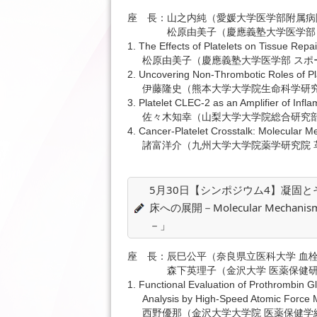
座 長：山之内純（愛媛大学医学部附属病
松原由美子（慶應義塾大学医学部 ス
1. The Effects of Platelets on Tissue Repai
松原由美子（慶應義塾大学医学部 スポ
2. Uncovering Non-Thrombotic Roles of Pl
伊藤隆史（熊本大学大学院生命科学研究
3. Platelet CLEC-2 as an Amplifier of Infl
佐々木知幸（山梨大学大学院総合研究部
4. Cancer-Platelet Crosstalk: Molecular 
諸富洋介（九州大学大学院薬学研究院 
5月30日【シンポジウム4】凝固
床への展開－Molecular Mechanisms of
－」
座 長：辰巳公平（奈良県立医科大学 血
森下英理子（金沢大学 医薬保健研究
1. Functional Evaluation of Prothrombin 
Analysis by High-Speed Atomic Force 
西野優那（金沢大学大学院 医薬保健学