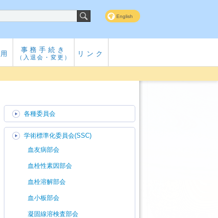
English
事務手続き
専用
リンク
（入退会・変更）
各種委員会
学術標準化委員会(SSC)
血友病部会
血栓性素因部会
血栓溶解部会
血小板部会
凝固線溶検査部会