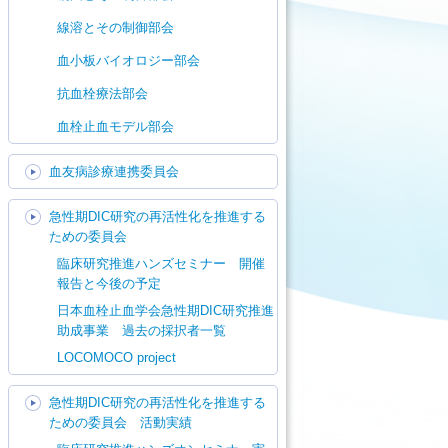
線溶とその制御部会
血小板バイオロジー部会
抗血栓療法部会
血栓止血モデル部会
血友病診療連携委員会
急性期DIC研究の再活性化を推進する
ための委員会
臨床研究推進ハンズセミナー 開催
報告と今後の予定
日本血栓止血学会急性期DIC研究推進
助成事業 過去の採択者一覧
LOCOMOCO project
急性期DIC研究の再活性化を推進する
ための委員会 活動実績