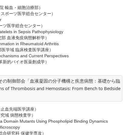
院 輸血・細胞治療部）
ポーツ医学総合センター）
r
ーツ医学総合センター）
atelets in Sepsis Pathophysiology
部 血液免疫病態解析学）
ammation in Rheumatoid Arthritis
医学域 臨床検査医学講座）
Mechanisms and Current Perspectives
革新的バイオ医薬創成学）
とその制御部会「血液凝固の分子機構と疾患病態：基礎から臨
 Thrombosis and Hemostasis: From Bench to Bedside
栓止血先端医学講座）
域 病態検査学）
Gla Domain Mutants Using Phospholipid Binding Dynamics
Microscopy
総合研究科 保健学専攻）