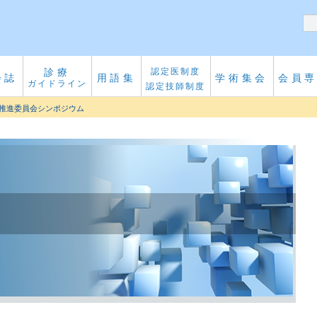
診療
認定医制度
会誌
用語集
学術集会
会員
ガイドライン
認定技師制度
術推進委員会シンポジウム