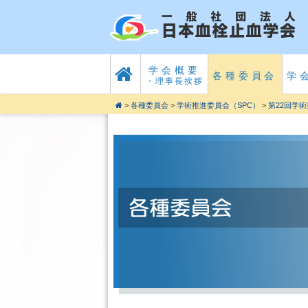
学会概要
各種委員会
学
・理事長挨拶
>
各種委員会
>
学術推進委員会（SPC）
>
第22回学