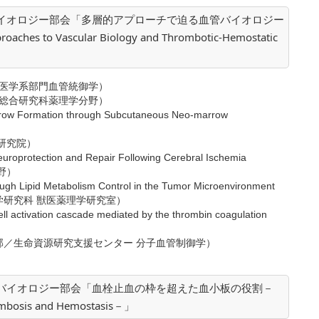
バイオロジー部会「多層的アプローチで迫る血管バイオロジー
es to Vascular Biology and Thrombotic-Hemostatic
医学系部門血管統御学）
合研究科薬理学分野）
rrow Formation through Subcutaneous Neo-marrow
研究院）
 Neuroprotection and Repair Following Cerebral Ischemia
野）
ough Lipid Metabolism Control in the Tumor Microenvironment
研究科 獣医薬理学研究室）
cell activation cascade mediated by the thrombin coagulation
部／生命資源研究支援センター 分子血管制御学）
板バイオロジー部会「血栓止血の枠を超えた血小板の役割－
rombosis and Hemostasis－」