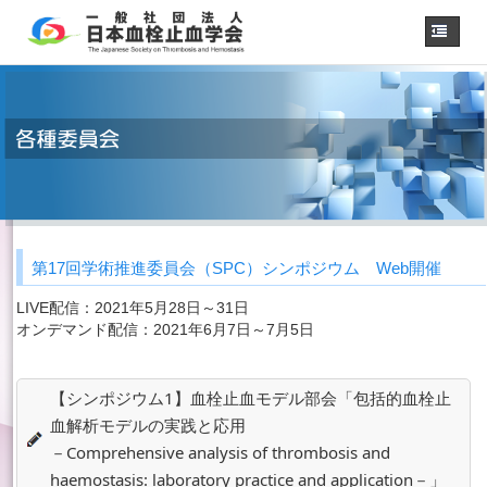
ホーム
学会概要
・理事長挨拶
各種委員会
学会誌
診療
ガイドライン
第17回学術推進委員会（SPC）シンポジウム Web開催
用語集
認定医制度
LIVE配信：2021年5月28日～31日
オンデマンド配信：2021年6月7日～7月5日
認定技師制度
学術集会
会員専用
【シンポジウム1】血栓止血モデル部会「包括的血栓止
血解析モデルの実践と応用
事務手続き
（入退会・変更）
－Comprehensive analysis of thrombosis and
リンク
haemostasis: laboratory practice and application－」