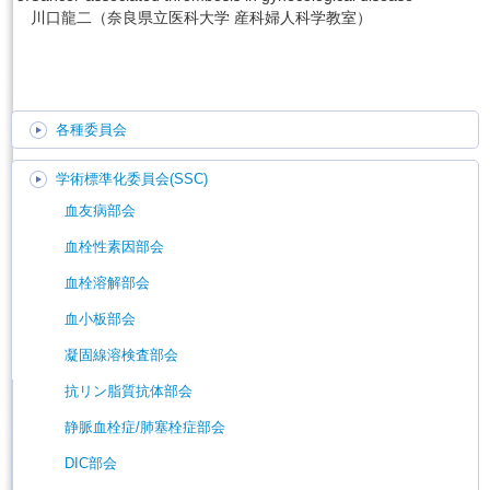
川口龍二（奈良県立医科大学 産科婦人科学教室）
各種委員会
学術標準化委員会(SSC)
血友病部会
血栓性素因部会
血栓溶解部会
血小板部会
凝固線溶検査部会
抗リン脂質抗体部会
静脈血栓症/肺塞栓症部会
DIC部会