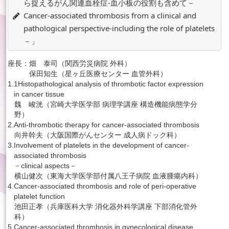
ら捉えるがん関連血栓症-血小板の役割も含めて－
Cancer-associated thrombosis from a clinical and
pathological perspective-including the role of platelets
－」
座長：
畑 泰司（関西労災病院 外科）
保田知生（星ヶ丘医療センター 血管外科）
1.
1Histopathological analysis of thrombotic factor expression
in cancer tissue
魏 峻洸（宮崎大学医学部 病理学講座 構造機能病態学分
野）
2.
Anti-thrombotic therapy for cancer-associated thrombosis
向井幹夫（大阪国際がんセンター 成人病ドック科）
3.
Involvement of platelets in the development of cancer-
associated thrombosis
－clinical aspects－
横山健次（東海大学医学部付属八王子病院 血液腫瘍内科）
4.
Cancer-associated thrombosis and role of peri-operative
platelet function
池田正孝（兵庫医科大学 消化器外科学講座 下部消化管外
科）
5.
Cancer-associated thrombosis in gynecological disease