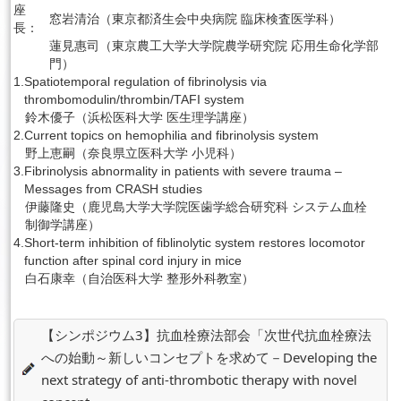
座
窓岩清治（東京都済生会中央病院 臨床検査医学科）
長：
蓮見惠司（東京農工大学大学院農学研究院 応用生命化学部
門）
1.
Spatiotemporal regulation of fibrinolysis via
thrombomodulin/thrombin/TAFI system
鈴木優子（浜松医科大学 医生理学講座）
2.
Current topics on hemophilia and fibrinolysis system
野上恵嗣（奈良県立医科大学 小児科）
3.
Fibrinolysis abnormality in patients with severe trauma –
Messages from CRASH studies
伊藤隆史（鹿児島大学大学院医歯学総合研究科 システム血栓
制御学講座）
4.
Short-term inhibition of fiblinolytic system restores locomotor
function after spinal cord injury in mice
白石康幸（自治医科大学 整形外科教室）
【シンポジウム3】抗血栓療法部会「次世代抗血栓療法
への始動～新しいコンセプトを求めて－Developing the
next strategy of anti-thrombotic therapy with novel