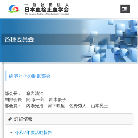
ホーム
学会概要
・理事長挨拶
各種委員会
学会誌
診療
ガイドライン
線溶とその制御部会
用語集
認定医制度
部会長：
窓岩清治
認定技師制度
学術集会
副部会長：
関 泰一郎 鈴木優子
部会員：
内場光浩 河下映里 佐野秀人 山本晃士
会員専用
詳細情報
事務手続き
（入退会・変更）
リンク
令和7年度活動報告