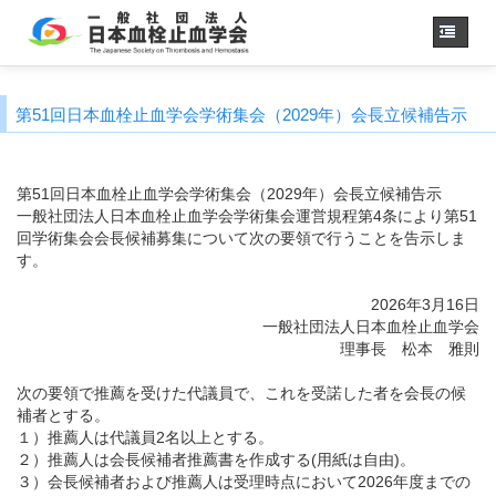
ホーム
第51回日本血栓止血学会学術集会（2029年）会長立候補告示
学会概要
・理事長挨拶
各種委員会
第51回日本血栓止血学会学術集会（2029年）会長立候補告示
学会誌
一般社団法人日本血栓止血学会学術集会運営規程第4条により第51
回学術集会会長候補募集について次の要領で行うことを告示しま
診療
ガイドライン
す。
用語集
2026年3月16日
認定医制度
一般社団法人日本血栓止血学会
認定技師制度
理事長 松本 雅則
学術集会
次の要領で推薦を受けた代議員で、これを受諾した者を会長の候
会員専用
補者とする。
事務手続き
（入退会・変更）
１）推薦人は代議員2名以上とする。
２）推薦人は会長候補者推薦書を作成する(用紙は自由)。
リンク
３）会長候補者および推薦人は受理時点において2026年度までの