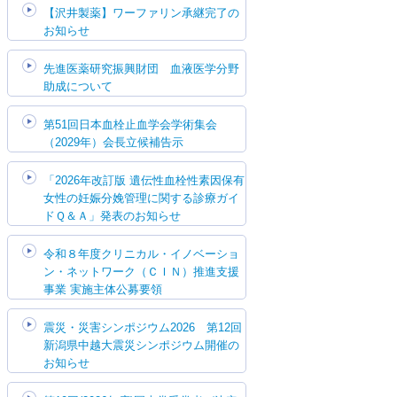
【沢井製薬】ワーファリン承継完了の
お知らせ
先進医薬研究振興財団 血液医学分野
助成について
第51回日本血栓止血学会学術集会
（2029年）会長立候補告示
「2026年改訂版 遺伝性血栓性素因保有
女性の妊娠分娩管理に関する診療ガイ
ドＱ＆Ａ」発表のお知らせ
令和８年度クリニカル・イノベーショ
ン・ネットワーク（ＣＩＮ）推進支援
事業 実施主体公募要領
震災・災害シンポジウム2026 第12回
新潟県中越大震災シンポジウム開催の
お知らせ