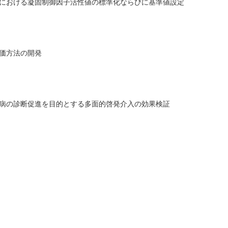
における凝固制御因子活性値の標準化ならびに基準値設定
即した評価方法の開発
病の診断促進を目的とする多面的啓発介入の効果検証