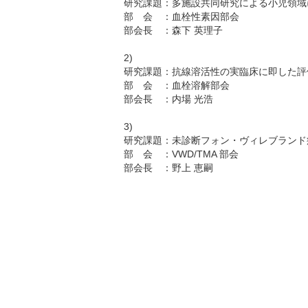
研究課題：多施設共同研究による小児領域
部 会 ：血栓性素因部会
部会長 ：森下 英理子
2)
研究課題：抗線溶活性の実臨床に
部 会 ：血栓溶解部会
部会長 ：内場 光浩
3)
研究課題：未診断フォン・ヴィレブランド
部 会 ：VWD/TMA 部会
部会長 ：野上 恵嗣