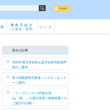
English
事務手続き
専用
リンク
（入退会・変更）
過去の記事
2026年度日本血栓止血学会研究助成申
請のご案内
第４回臨床研究推進ハンズオンセミナ
ーご案内
『フィブリノゲンHT静注用
1g「JB」』の適正使用と情報収集への
ご協力のお願い