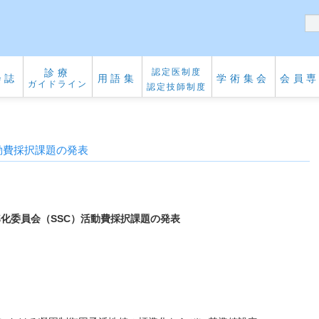
診療
認定医制度
会誌
用語集
学術集会
会員
ガイドライン
認定技師制度
活動費採択課題の発表
準化委員会（SSC）活動費採択課題の発表