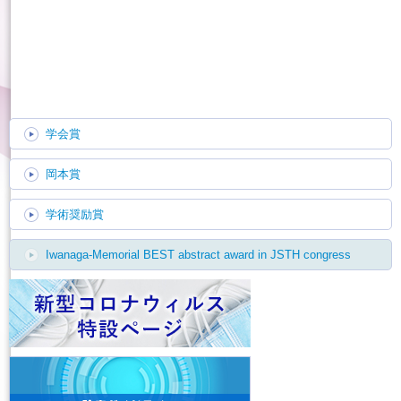
English
学会賞
岡本賞
学術奨励賞
Iwanaga-Memorial BEST abstract award in JSTH congress