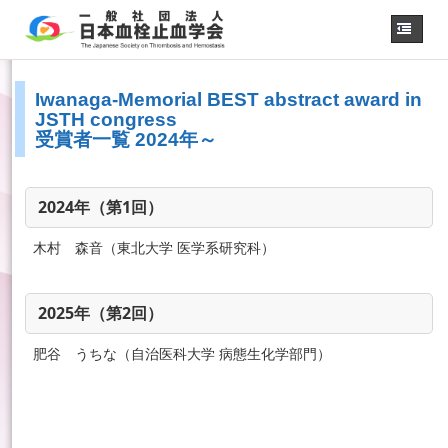
ホーム
Iwanaga-Memorial BEST abstract award in
学会概要
・理事長挨拶
JSTH congress
受賞者一覧 2024年～
各種委員会
学会誌
2024年（第1回）
診療
ガイドライン
木村 森音（東北大学 医学系研究科）
用語集
認定医制度
認定技師制度
2025年（第2回）
学術集会
肥谷 うちな（自治医科大学 病態生化学部門）
会員専用
事務手続き
（入退会・変更）
リンク